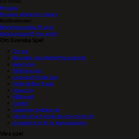
För media:
Pressjour
Pressjour vinster och vinnare
Besöksadresser:
Norra Hansegatan 17, Visby
Katarinavägen 15, Stockholm
Om Svenska Spel
Om oss
Börja sälja spel eller bli Vegaspartner
Nyhetsrum
Våra logotyper
Jobba på Svenska Spel
Vanliga frågor & svar
Sponsring
Hållbarhet
Spelkoll
Skydd mot bedrägerier
Så motverkar Svenska Spel penningtvätt
Användning av AI för kommunikation
Våra spel