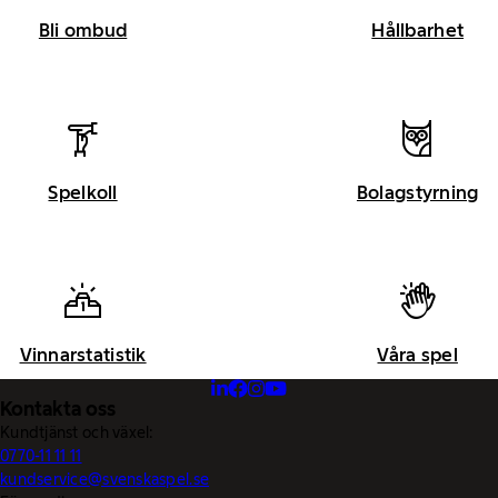
Bli ombud
Hållbarhet
Spelkoll
Bolagstyrning
Vinnarstatistik
Våra spel
Kontakta oss
Kundtjänst och växel:
0770-11 11 11
kundservice@svenskaspel.se