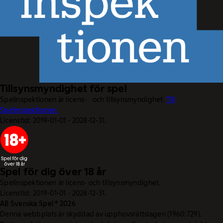
Tillsynsmyndighet för spel
Spelinspektionen är licens- och tillsynsmyndighet.
Till
Spelinspektionen.
Licenstid: 2019-01-01 - 2028-12-31.
Spel för dig över 18 år
Spelinspektionen är licens- och tillsynsmyndighet.
Licenstid: 2019-01-01 - 2028-12-31.
AB Svenska Spel © 2026
Denna webbplats är skyddad av upphovsrättslagen (1960:729).