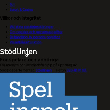
Tur
Sport & Casino
Villkor och integritet
Välj dina cookieinställningar
Om cookies och personuppgifter
Behandling av personuppgifter
Visselblåsarfunktion
För spelare och anhöriga
För anonym och kostnadsfri hjälp på uppdrag av
Socialdepartementet.
Stödlinjen
. Telefon
020-81 91 00.