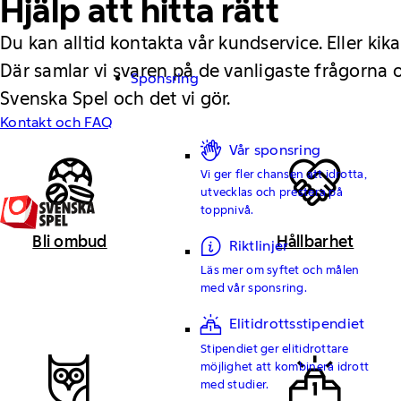
Hjälp att hitta rätt
Du kan alltid kontakta vår kundservice. Eller kika
Där samlar vi svaren på de vanligaste frågorna
Sponsring
Svenska Spel och det vi gör.
Kontakt och FAQ
Vår sponsring
Vi ger fler chansen att idrotta,
utvecklas och prestera på
toppnivå.
Bli ombud
Hållbarhet
Riktlinjer
Läs mer om syftet och målen
med vår sponsring.
Elitidrottsstipendiet
Stipendiet ger elitidrottare
möjlighet att kombinera idrott
med studier.