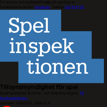
För anonym och kostnadsfri hjälp på uppdrag av
Socialdepartementet.
Stödlinjen
. Telefon
020-81 91 00.
Tillsynsmyndighet för spel
Spelinspektionen är licens- och tillsynsmyndighet.
Till
Spelinspektionen.
Licenstid: 2019-01-01 - 2028-12-31.