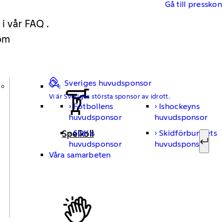
Gå till pressko
 i vår FAQ .
 om
Sveriges huvudsponsor
Vi är Sveriges största sponsor av idrott.
Fotbollens
Ishockeyns
Sök ef
huvudsponsor
huvudsponsor
Spelkoll
SOK:s
Skidförbundets
huvudsponsor
huvudsponsor
Sök
Våra samarbeten