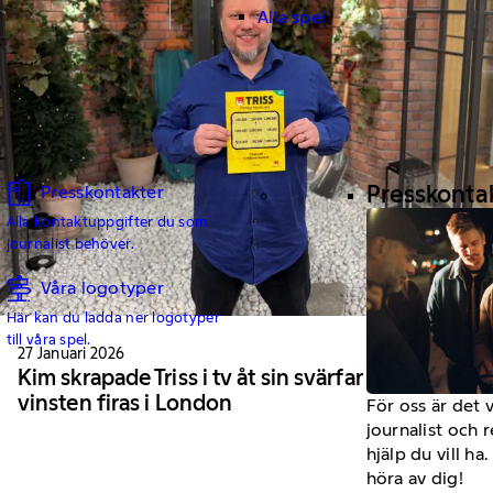
Alla spel
Presskonta
Presskontakter
Alla kontaktuppgifter du som
journalist behöver.
Våra logotyper
Här kan du ladda ner logotyper
till våra spel.
27 Januari 2026
Kim skrapade Triss i tv åt sin svärfar –
vinsten firas i London
För oss är det 
journalist och 
hjälp du vill h
höra av dig!