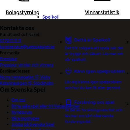
Bolagstyrning
Vinnarstatistik
Spelkoll
Kontakta oss
Kundtjänst och växel:
Detta är Spelkoll
0770-11 11 11
kundservice@svenskaspel.se
Det blir roligare att spela när det
För media:
är tryggt och säkert. Läs mer om
Pressjour
vår spelkoll.
Pressjour vinster och vinnare
Känn igen spelproblem
Besöksadresser:
Norra Hansegatan 17, Visby
Lär dig känna igen spelproblem
Katarinavägen 15, Stockholm
och hur du kan få eller ge stöd.
Om Svenska Spel
Om oss
Forskning om spel
Börja sälja spel eller bli Vegaspartner
Ta del av forskningsresultat och
Nyhetsrum
läs mer om vårt oberoende
Våra logotyper
forskningsråd.
Jobba på Svenska Spel