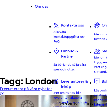
Hoppa till innehåll
Om oss
Kontakta oss
Om
Alla våra
Mer om o
kontaktuppgifter och
historia 
FAQ.
Ombud &
Sa
Partner
Mer om 
tryggar
Så börjar du sälja våra
vårt en
spel och lotter.
Gotland.
Tagg: London
Leverantörer &
Bo
inköp
Prenumerera på våra nyheter
Läs om hu
Mer om hur du blir
av styrd
leverantör, aktuella
känna st
upphandlingar och vår
Nyheter Tur
Trissvinst
koncern
leverantörskod.