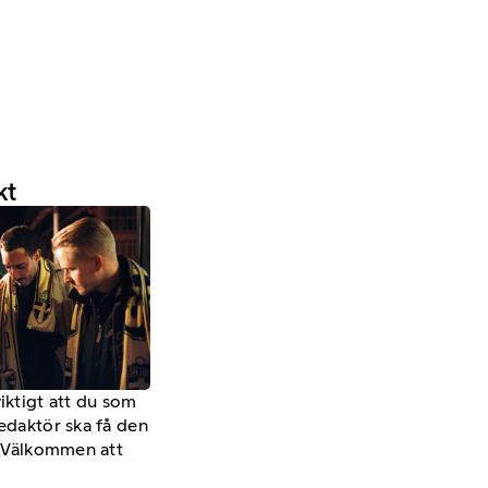
kt
viktigt att du som
redaktör ska få den
a. Välkommen att