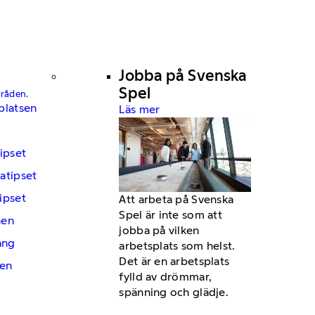
Jobba på Svenska
Spel
mråden.
platsen
Läs mer
ipset
atipset
ipset
Att arbeta på Svenska
Spel är inte som att
hen
jobba på vilken
ng
arbetsplats som helst.
Det är en arbetsplats
en
fylld av drömmar,
spänning och glädje.