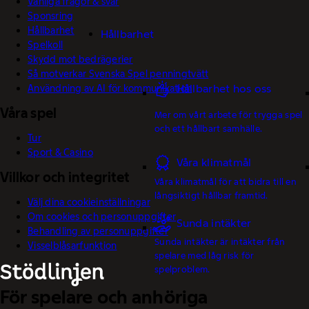
Vanliga frågor & svar
Sponsring
Hållbarhet
Hållbarhet
Spelkoll
Skydd mot bedrägerier
Så motverkar Svenska Spel penningtvätt
Användning av AI för kommunikation
Hållbarhet hos oss
Våra spel
Mer om vårt arbete för trygga spel
och ett hållbart samhälle.
Tur
Sport & Casino
Våra klimatmål
Villkor och integritet
Våra klimatmål för att bidra till en
långsiktigt hållbar framtid.
Välj dina cookieinställningar
Om cookies och personuppgifter
Sunda intäkter
Behandling av personuppgifter
Sunda intäkter är intäkter från
Visselblåsarfunktion
spelare med låg risk för
spelproblem.
För spelare och anhöriga