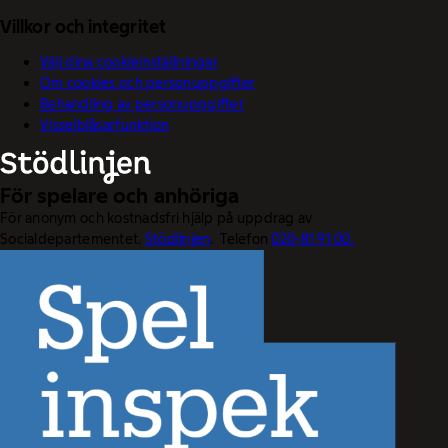
Villkor och integritet
Välj dina cookieinställningar
Om cookies och personuppgifter
Behandling av personuppgifter
Visselblåsarfunktion
För spelare och anhöriga
För anonym och kostnadsfri hjälp på uppdrag av
Socialdepartementet.
Stödlinjen
. Telefon
020-81 91 00.