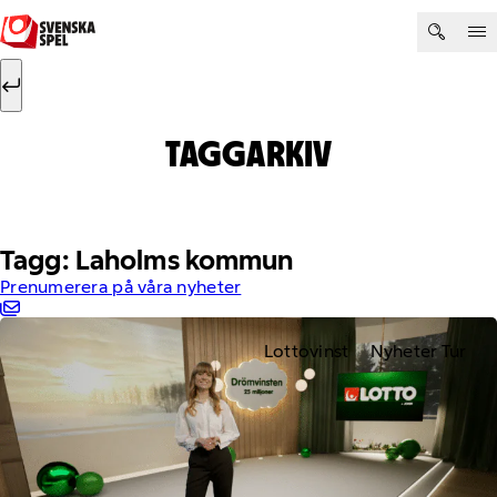
Hoppa till innehåll
Sök efter:
Sök
TAGGARKIV
Tagg: Laholms kommun
Prenumerera på våra nyheter
Lottovinst
Nyheter Tur