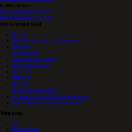
Besöksadresser:
Norra Hansegatan 17, Visby
Katarinavägen 15, Stockholm
Om Svenska Spel
Om oss
Börja sälja spel eller bli Vegaspartner
Nyhetsrum
Våra logotyper
Jobba på Svenska Spel
Vanliga frågor & svar
Sponsring
Hållbarhet
Spelkoll
Skydd mot bedrägerier
Så motverkar Svenska Spel penningtvätt
Användning av AI för kommunikation
Våra spel
Tur
Sport & Casino