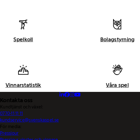
Spelkoll
Bolagstyrning
Vinnarstatistik
Våra spel
Kontakta oss
Kundtjänst och växel:
0770-11 11 11
kundservice@svenskaspel.se
För media:
Pressjour
Pressjour vinster och vinnare