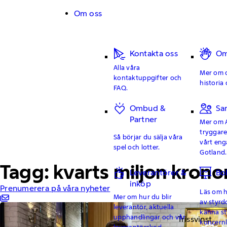
Hoppa till innehåll
Om oss
Kontakta oss
Om
Alla våra
Mer om o
kontaktuppgifter och
historia 
FAQ.
Ombud &
Sa
Partner
Mer om 
tryggar
Så börjar du sälja våra
vårt en
spel och lotter.
Gotland.
Tagg: kvarts miljon krono
Leverantörer &
Bo
inköp
Prenumerera på våra nyheter
Läs om hu
Mer om hur du blir
av styrd
leverantör, aktuella
känna st
upphandlingar och vår
Trissvinst
koncern
leverantörskod.