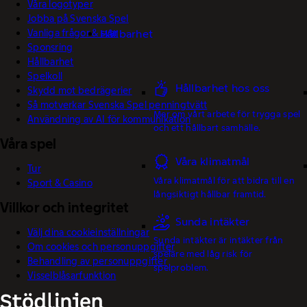
Våra logotyper
Jobba på Svenska Spel
Vanliga frågor & svar
Hållbarhet
Sponsring
Hållbarhet
Spelkoll
Hållbarhet hos oss
Skydd mot bedrägerier
Så motverkar Svenska Spel penningtvätt
Mer om vårt arbete för trygga spel
Användning av AI för kommunikation
och ett hållbart samhälle.
Våra spel
Våra klimatmål
Tur
Våra klimatmål för att bidra till en
Sport & Casino
långsiktigt hållbar framtid.
Villkor och integritet
Sunda intäkter
Välj dina cookieinställningar
Sunda intäkter är intäkter från
Om cookies och personuppgifter
spelare med låg risk för
Behandling av personuppgifter
spelproblem.
Visselblåsarfunktion