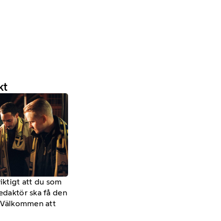
kt
viktigt att du som
redaktör ska få den
a. Välkommen att