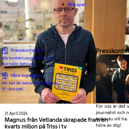
Alla spel
Presskonta
Presskontakter
Alla kontaktuppgifter du som
journalist behöver.
Våra logotyper
Här kan du ladda ner logotyper
till våra spel.
För oss är det 
journalist och 
21 April 2024
hjälp du vill h
Magnus från Vetlanda skrapade fram en
höra av dig!
kvarts miljon på Triss i tv