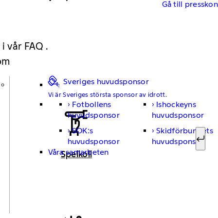
Gå till pressko
 i vår FAQ .
 om
Sveriges huvudsponsor
Vi är Sveriges största sponsor av idrott.
Fotbollens
Ishockeyns
Sök ef
huvudsponsor
huvudsponsor
SOK:s
Skidförbundets
huvudsponsor
huvudsponsor
Sök
Våra samarbeten
Spelkoll