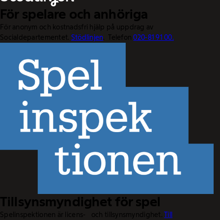
För spelare och anhöriga
För anonym och kostnadsfri hjälp på uppdrag av
Socialdepartementet.
Stödlinjen
. Telefon
020-81 91 00.
Tillsynsmyndighet för spel
Spelinspektionen är licens- och tillsynsmyndighet.
Till