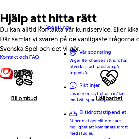
Hjälp att hitta rätt
Sponsring
Du kan alltid kontakta vår kundservice. Eller kika
Där samlar vi svaren på de vanligaste frågorna
Svenska Spel och det vi gör.
Vår sponsring
Kontakt och FAQ
Vi ger fler chansen att idrotta,
utvecklas och prestera på
toppnivå.
Riktlinjer
Läs mer om syftet och målen
Bli ombud
Hållbarhet
med vår sponsring.
Elitidrottsstipendiet
Stipendiet ger elitidrottare
möjlighet att kombinera idrott
med studier.