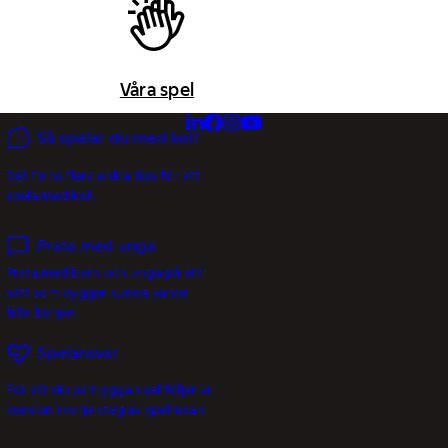
Våra spel
Så spelar du med koll
Det finns flera enkla tips för att
spela med koll.
Prata med unga
Prata med barn och unga på ett
sätt som bygger sunda vanor
från början.
Spelansvar
För att skapa trygga spel följer vi
kunden i varje steg av spelresan.