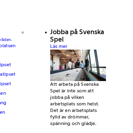
Jobba på Svenska
Spel
mråden.
platsen
Läs mer
ipset
atipset
ipset
Att arbeta på Svenska
Spel är inte som att
hen
jobba på vilken
ng
arbetsplats som helst.
Det är en arbetsplats
en
fylld av drömmar,
spänning och glädje.