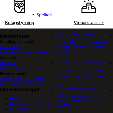
Spelkoll
Bolagstyrning
Vinnarstatistik
Detta är Spelkoll
Kontakta oss
Kundtjänst och växel:
Det blir roligare att spela när det
är tryggt och säkert. Läs mer om
0770-11 11 11
vår spelkoll.
kundservice@svenskaspel.se
För media:
Känn igen spelproblem
Pressjour
Pressjour vinster och vinnare
Lär dig känna igen spelproblem
Besöksadresser:
och hur du kan få eller ge stöd.
Norra Hansegatan 17, Visby
Katarinavägen 15, Stockholm
Forskning om spel
Om Svenska Spel
Ta del av forskningsresultat och
Om oss
läs mer om vårt oberoende
Börja sälja spel eller bli Vegaspartner
forskningsråd.
Nyhetsrum