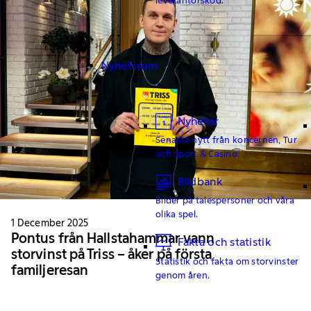
Nyhetsrum
Nyheter
Senaste nytt från koncernen, Tur
och Sport & Casino.
Bildbank
Bilder på talespersoner och våra
olika spel.
1 December 2025
Pontus från Hallstahammar vann
Fakta och statistik
storvinst på Triss – åker på första
Statistik och fakta om storvinster
familjeresan
genom åren.