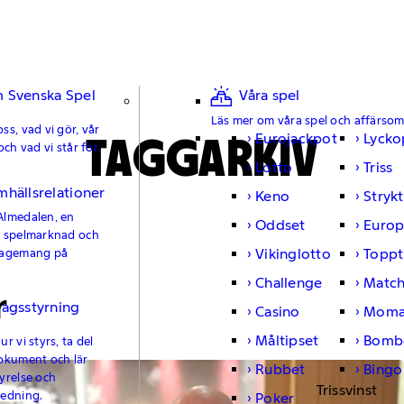
 Svenska Spel
Våra spel
Läs mer om våra spel och affärso
ss, vad vi gör, vår
TAGGARKIV
Eurojackpot
Lycko
och vad vi står för.
Lotto
Triss
mhällsrelationer
Keno
Strykt
Almedalen, en
Oddset
Europ
e spelmarknad och
Vikinglotto
Toppt
gagemang på
Challenge
Matc
r
lagsstyrning
Casino
Moma
Måltipset
Bomb
r vi styrs, ta del
okument och lär
Rubbet
Bingo
yrelse och
Trissvinst
ledning.
Poker