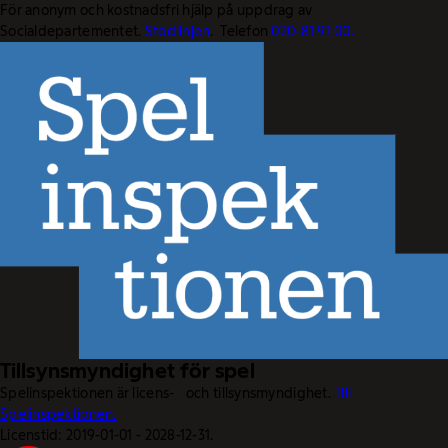
För anonym och kostnadsfri hjälp på uppdrag av
Socialdepartementet.
Stödlinjen
. Telefon
020-81 91 00.
Tillsynsmyndighet för spel
Spelinspektionen är licens- och tillsynsmyndighet.
Till
Spelinspektionen.
Licenstid: 2019-01-01 - 2028-12-31.