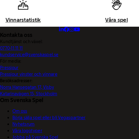
Vinnarstatistik
Våra spel
Kontakta oss
Kundtjänst och växel:
0770-11 11 11
kundservice@svenskaspel.se
För media:
Pressjour
Pressjour vinster och vinnare
Besöksadresser:
Norra Hansegatan 17, Visby
Katarinavägen 15, Stockholm
Om Svenska Spel
Om oss
Börja sälja spel eller bli Vegaspartner
Nyhetsrum
Våra logotyper
Jobba på Svenska Spel