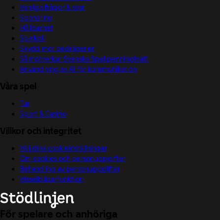
Vanliga frågor & svar
Sponsring
Hållbarhet
Spelkoll
Skydd mot bedrägerier
Så motverkar Svenska Spel penningtvätt
Användning av AI för kommunikation
Våra spel
Tur
Sport & Casino
Villkor och integritet
Välj dina cookieinställningar
Om cookies och personuppgifter
Behandling av personuppgifter
Visselblåsarfunktion
För spelare och anhöriga