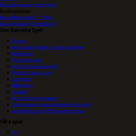
Pressjour vinster och vinnare
Besöksadresser:
Norra Hansegatan 17, Visby
Katarinavägen 15, Stockholm
Om Svenska Spel
Om oss
Börja sälja spel eller bli Vegaspartner
Nyhetsrum
Våra logotyper
Jobba på Svenska Spel
Vanliga frågor & svar
Sponsring
Hållbarhet
Spelkoll
Skydd mot bedrägerier
Så motverkar Svenska Spel penningtvätt
Användning av AI för kommunikation
Våra spel
Tur