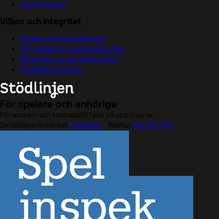
Sport & Casino
Villkor och integritet
Välj dina cookieinställningar
Om cookies och personuppgifter
Behandling av personuppgifter
Visselblåsarfunktion
För spelare och anhöriga
För anonym och kostnadsfri hjälp på uppdrag av
Socialdepartementet.
Stödlinjen
. Telefon
020-81 91 00.