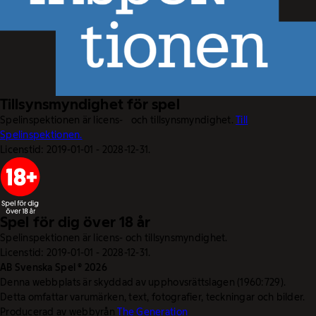
Tillsynsmyndighet för spel
Spelinspektionen är licens- och tillsynsmyndighet.
Till
Spelinspektionen.
Licenstid: 2019-01-01 - 2028-12-31.
Spel för dig över 18 år
Spelinspektionen är licens- och tillsynsmyndighet.
Licenstid: 2019-01-01 - 2028-12-31.
AB Svenska Spel © 2026
Denna webbplats är skyddad av upphovsrättslagen (1960:729).
Detta omfattar varumärken, text, fotografier, teckningar och bilder.
Producerad av webbyrån
The Generation