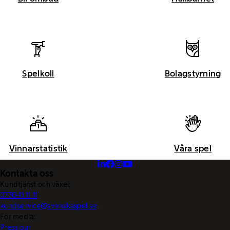
Spelkoll
Bolagstyrning
Vinnarstatistik
Våra spel
Kontakta oss
Kundtjänst och växel:
0770-11 11 11
kundservice@svenskaspel.se
För media:
Pressjour