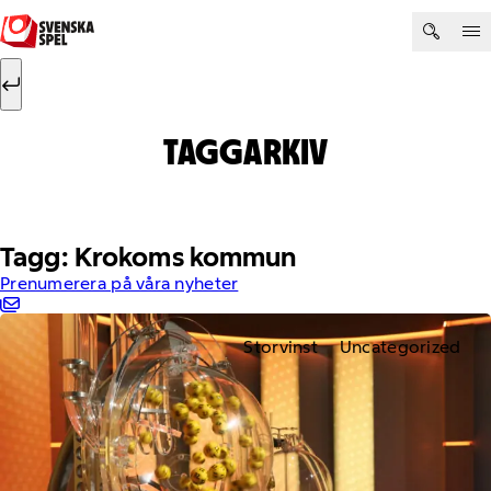
Hoppa till innehåll
Sök efter:
Sök
TAGGARKIV
Tagg: Krokoms kommun
Prenumerera på våra nyheter
Storvinst
Uncategorized