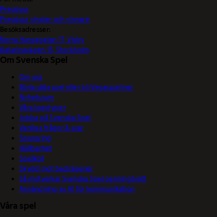
Pressjour
Pressjour vinster och vinnare
Besöksadresser:
Norra Hansegatan 17, Visby
Katarinavägen 15, Stockholm
Om Svenska Spel
Om oss
Börja sälja spel eller bli Vegaspartner
Nyhetsrum
Våra logotyper
Jobba på Svenska Spel
Vanliga frågor & svar
Sponsring
Hållbarhet
Spelkoll
Skydd mot bedrägerier
Så motverkar Svenska Spel penningtvätt
Användning av AI för kommunikation
Våra spel