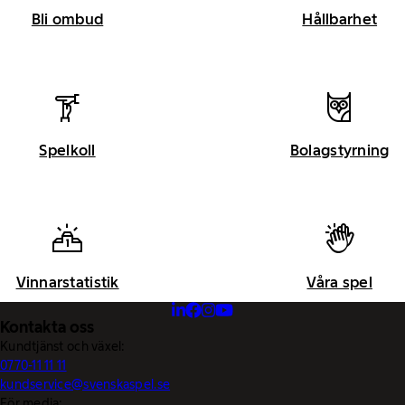
Bli ombud
Hållbarhet
Spelkoll
Bolagstyrning
Vinnarstatistik
Våra spel
Kontakta oss
Kundtjänst och växel:
0770-11 11 11
kundservice@svenskaspel.se
För media: