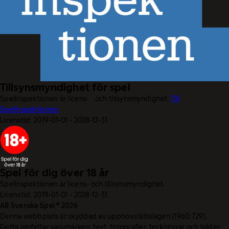
Tillsynsmyndighet för spel
Spelinspektionen är licens- och tillsynsmyndighet.
Till
Spelinspektionen.
Licenstid: 2019-01-01 - 2028-12-31.
Spel för dig över 18 år
Spelinspektionen är licens- och tillsynsmyndighet.
Licenstid: 2019-01-01 - 2028-12-31.
AB Svenska Spel © 2026
Denna webbplats är skyddad av upphovsrättslagen (1960:729).
Detta omfattar varumärken, text, fotografier, teckningar och bilder.