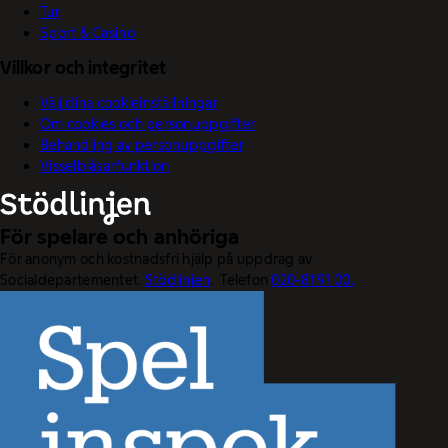
Tur
Sport & Casino
Villkor och integritet
Välj dina cookieinställningar
Om cookies och personuppgifter
Behandling av personuppgifter
Visselblåsarfunktion
För spelare och anhöriga
För anonym och kostnadsfri hjälp på uppdrag av
Socialdepartementet.
Stödlinjen
. Telefon
020-81 91 00.