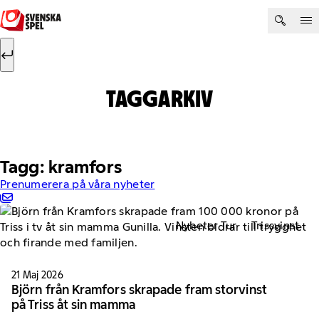
Hoppa till innehåll
Sök efter:
Sök
TAGGARKIV
Tagg: kramfors
Prenumerera på våra nyheter
Nyheter Tur
Trissvinst
21 Maj 2026
Björn från Kramfors skrapade fram storvinst
på Triss åt sin mamma