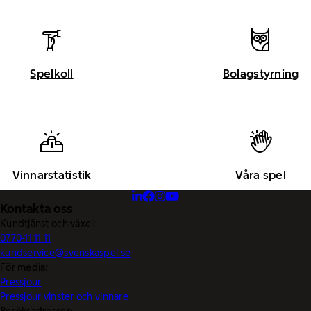
Spelkoll
Bolagstyrning
Vinnarstatistik
Våra spel
Kontakta oss
Kundtjänst och växel:
0770-11 11 11
kundservice@svenskaspel.se
För media:
Pressjour
Pressjour vinster och vinnare