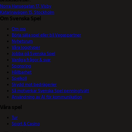
Besöksadresser:
Norra Hansegatan 17, Visby
Katarinavägen 15, Stockholm
Om Svenska Spel
Om oss
Börja sälja spel eller bli Vegaspartner
Nyhetsrum
Våra logotyper
Jobba på Svenska Spel
Vanliga frågor & svar
Sponsring
Hållbarhet
Spelkoll
Skydd mot bedrägerier
Så motverkar Svenska Spel penningtvätt
Användning av AI för kommunikation
Våra spel
Tur
Sport & Casino