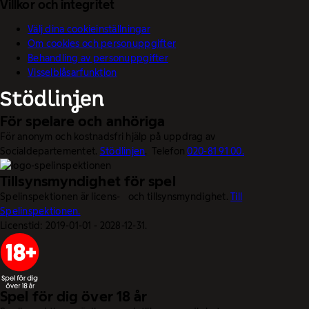
Villkor och integritet
Välj dina cookieinställningar
Om cookies och personuppgifter
Behandling av personuppgifter
Visselblåsarfunktion
För spelare och anhöriga
För anonym och kostnadsfri hjälp på uppdrag av
Socialdepartementet.
Stödlinjen
. Telefon
020-81 91 00.
Tillsynsmyndighet för spel
Spelinspektionen är licens- och tillsynsmyndighet.
Till
Spelinspektionen.
Licenstid: 2019-01-01 - 2028-12-31.
Spel för dig över 18 år