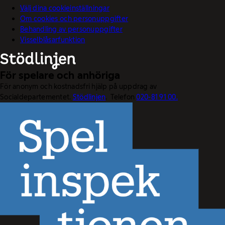
Välj dina cookieinställningar
Om cookies och personuppgifter
Behandling av personuppgifter
Visselblåsarfunktion
För spelare och anhöriga
För anonym och kostnadsfri hjälp på uppdrag av
Socialdepartementet.
Stödlinjen
. Telefon
020-81 91 00.