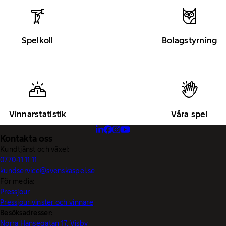
Spelkoll
Bolagstyrning
Vinnarstatistik
Våra spel
Kontakta oss
Kundtjänst och växel:
0770-11 11 11
kundservice@svenskaspel.se
För media:
Pressjour
Pressjour vinster och vinnare
Besöksadresser:
Norra Hansegatan 17, Visby