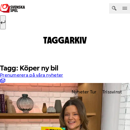
Hoppa till innehåll
Sök efter:
Sök
TAGGARKIV
Tagg: Köper ny bil
Prenumerera på våra nyheter
Nyheter Tur
Trissvinst