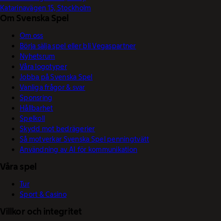
Katarinavägen 15, Stockholm
Om Svenska Spel
Om oss
Börja sälja spel eller bli Vegaspartner
Nyhetsrum
Våra logotyper
Jobba på Svenska Spel
Vanliga frågor & svar
Sponsring
Hållbarhet
Spelkoll
Skydd mot bedrägerier
Så motverkar Svenska Spel penningtvätt
Användning av AI för kommunikation
Våra spel
Tur
Sport & Casino
Villkor och integritet