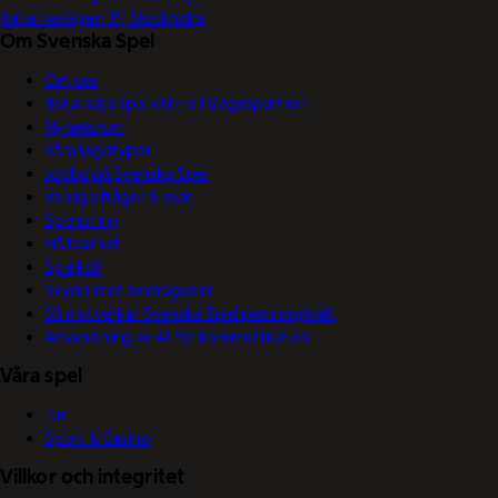
Katarinavägen 15, Stockholm
Om Svenska Spel
Om oss
Börja sälja spel eller bli Vegaspartner
Nyhetsrum
Våra logotyper
Jobba på Svenska Spel
Vanliga frågor & svar
Sponsring
Hållbarhet
Spelkoll
Skydd mot bedrägerier
Så motverkar Svenska Spel penningtvätt
Användning av AI för kommunikation
Våra spel
Tur
Sport & Casino
Villkor och integritet