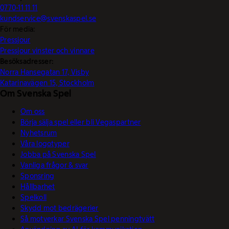
0770-11 11 11
kundservice@svenskaspel.se
För media:
Pressjour
Pressjour vinster och vinnare
Besöksadresser:
Norra Hansegatan 17, Visby
Katarinavägen 15, Stockholm
Om Svenska Spel
Om oss
Börja sälja spel eller bli Vegaspartner
Nyhetsrum
Våra logotyper
Jobba på Svenska Spel
Vanliga frågor & svar
Sponsring
Hållbarhet
Spelkoll
Skydd mot bedrägerier
Så motverkar Svenska Spel penningtvätt