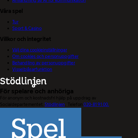
Användning av AI för kommunikation
Våra spel
Tur
Sport & Casino
Villkor och integritet
Välj dina cookieinställningar
Om cookies och personuppgifter
Behandling av personuppgifter
Visselblåsarfunktion
För spelare och anhöriga
För anonym och kostnadsfri hjälp på uppdrag av
Socialdepartementet.
Stödlinjen
. Telefon
020-81 91 00.