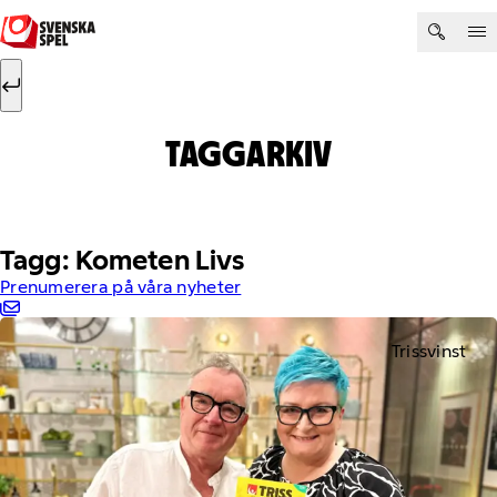
Hoppa till innehåll
Sök efter:
Sök
TAGGARKIV
Tagg: Kometen Livs
Prenumerera på våra nyheter
Trissvinst