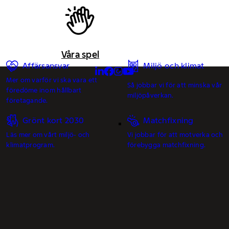
Våra spel
Affärsansvar
Miljö och klimat
Mer om varför vi ska vara ett
Så jobbar vi för att minska vår
föredöme inom hållbart
miljöpåverkan.
företagande.
Grönt kort 2030
Matchfixning
Läs mer om vårt miljö- och
Vi jobbar för att motverka och
klimatprogram.
förebygga matchfixning.