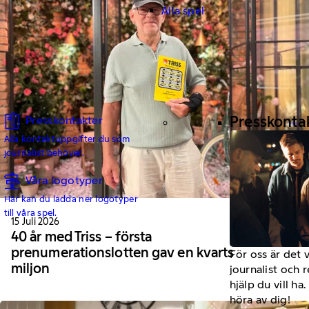
Alla spel
Presskonta
Presskontakter
Alla kontaktuppgifter du som
journalist behöver.
Våra logotyper
Här kan du ladda ner logotyper
till våra spel.
15 Juli 2026
40 år med Triss – första
prenumerationslotten gav en kvarts
För oss är det 
miljon
journalist och 
hjälp du vill h
höra av dig!