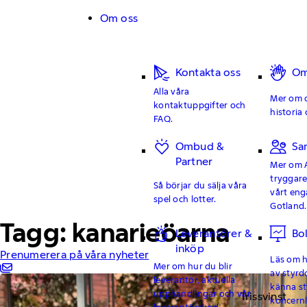
Hoppa till innehåll
Om oss
Kontakta oss
Om
Alla våra
Mer om o
kontaktuppgifter och
historia 
FAQ.
Ombud &
Sa
Partner
Mer om 
tryggar
Så börjar du sälja våra
vårt en
spel och lotter.
Gotland.
Tagg: kanarieöarna
Leverantörer &
Bo
inköp
Prenumerera på våra nyheter
Läs om hu
Mer om hur du blir
av styrd
leverantör, aktuella
känna st
upphandlingar och vår
Trissvinst
koncern
leverantörskod.