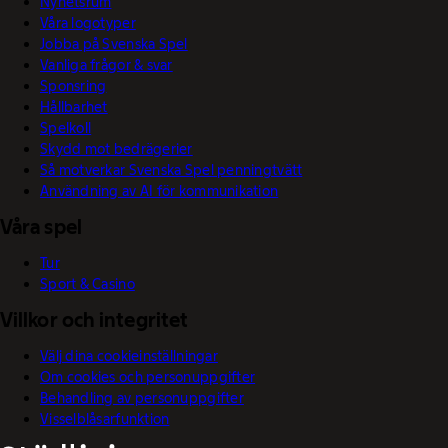
Nyhetsrum
Våra logotyper
Jobba på Svenska Spel
Vanliga frågor & svar
Sponsring
Hållbarhet
Spelkoll
Skydd mot bedrägerier
Så motverkar Svenska Spel penningtvätt
Användning av AI för kommunikation
Våra spel
Tur
Sport & Casino
Villkor och integritet
Välj dina cookieinställningar
Om cookies och personuppgifter
Behandling av personuppgifter
Visselblåsarfunktion