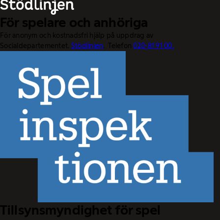
För spelare och anhöriga
För anonym och kostnadsfri hjälp på uppdrag av
Socialdepartementet.
Stödlinjen
. Telefon
020-81 91 00.
Tillsynsmyndighet för spel