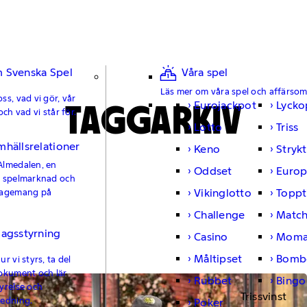
 Svenska Spel
Våra spel
Läs mer om våra spel och affärso
ss, vad vi gör, vår
TAGGARKIV
Eurojackpot
Lycko
och vad vi står för.
Lotto
Triss
mhällsrelationer
Keno
Strykt
Almedalen, en
Oddset
Europ
e spelmarknad och
Vikinglotto
Toppt
gagemang på
Challenge
Matc
lagsstyrning
Casino
Moma
Måltipset
Bomb
r vi styrs, ta del
okument och lär
Rubbet
Bingo
yrelse och
Trissvinst
ledning.
Poker