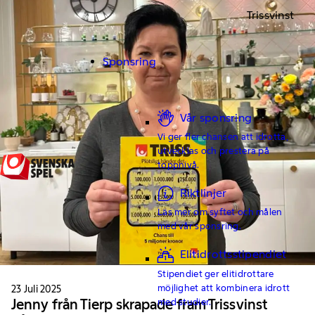
Trissvinst
Sponsring
Vår sponsring
Vi ger fler chansen att idrotta,
utvecklas och prestera på
toppnivå.
Riktlinjer
Läs mer om syftet och målen
med vår sponsring.
Elitidrottsstipendiet
Stipendiet ger elitidrottare
möjlighet att kombinera idrott
23 Juli 2025
med studier.
Jenny från Tierp skrapade fram Trissvinst