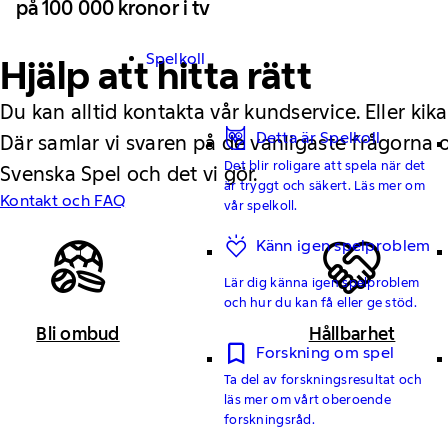
på 100 000 kronor i tv
Spelkoll
Hjälp att hitta rätt
Du kan alltid kontakta vår kundservice. Eller kika
Detta är Spelkoll
Där samlar vi svaren på de vanligaste frågorna
Det blir roligare att spela när det
Svenska Spel och det vi gör.
är tryggt och säkert. Läs mer om
Kontakt och FAQ
vår spelkoll.
Känn igen spelproblem
Lär dig känna igen spelproblem
och hur du kan få eller ge stöd.
Bli ombud
Hållbarhet
Forskning om spel
Ta del av forskningsresultat och
läs mer om vårt oberoende
forskningsråd.