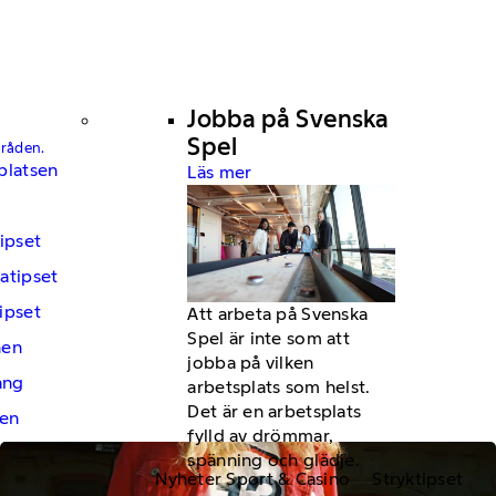
Jobba på Svenska
Spel
mråden.
platsen
Läs mer
ipset
atipset
ipset
Att arbeta på Svenska
Spel är inte som att
hen
jobba på vilken
ng
arbetsplats som helst.
Det är en arbetsplats
en
fylld av drömmar,
spänning och glädje.
Nyheter Sport & Casino
Stryktipset