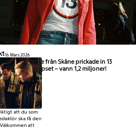
kt
16 Mars 2026
Ann-Charlotte från Skåne prickade in 13
rätt på Stryktipset – vann 1,2 miljoner!
viktigt att du som
redaktör ska få den
a. Välkommen att