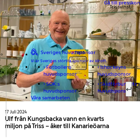
Gå till pressko
Trissvinst
Sveriges huvudsponsor
Vi är Sveriges största sponsor av idrott.
Fotbollens
Ishockeyns
Sök ef
huvudsponsor
huvudsponsor
SOK:s
Skidförbundets
huvudsponsor
huvudsponsor
Sök
Våra samarbeten
17 Juli 2024
Ulf från Kungsbacka vann en kvarts
miljon på Triss – åker till Kanarieöarna