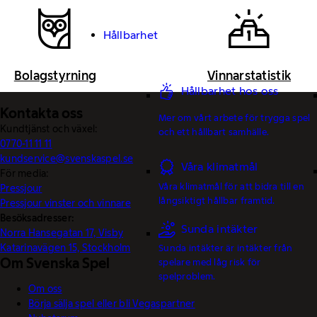
Hållbarhet
Bolagstyrning
Vinnarstatistik
Hållbarhet hos oss
Kontakta oss
Mer om vårt arbete för trygga spel
Kundtjänst och växel:
och ett hållbart samhälle.
0770-11 11 11
kundservice@svenskaspel.se
Våra klimatmål
För media:
Våra klimatmål för att bidra till en
Pressjour
långsiktigt hållbar framtid.
Pressjour vinster och vinnare
Besöksadresser:
Sunda intäkter
Norra Hansegatan 17, Visby
Katarinavägen 15, Stockholm
Sunda intäkter är intäkter från
Om Svenska Spel
spelare med låg risk för
spelproblem.
Om oss
Börja sälja spel eller bli Vegaspartner