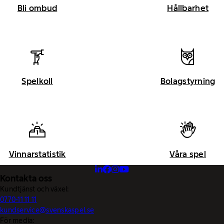
Bli ombud
Hållbarhet
Spelkoll
Bolagstyrning
Vinnarstatistik
Våra spel
Kontakta oss
Kundtjänst och växel:
0770-11 11 11
kundservice@svenskaspel.se
För media: