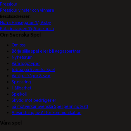
Pressjour
Pressjour vinster och vinnare
Besöksadresser:
Norra Hansegatan 17, Visby
Katarinavägen 15, Stockholm
Om Svenska Spel
Om oss
Börja sälja spel eller bli Vegaspartner
Nyhetsrum
Våra logotyper
Jobba på Svenska Spel
Vanliga frågor & svar
Sponsring
Hållbarhet
Spelkoll
Skydd mot bedrägerier
Så motverkar Svenska Spel penningtvätt
Användning av AI för kommunikation
Våra spel