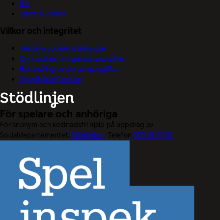
Tur
Sport & Casino
Villkor och integritet
Välj dina cookieinställningar
Om cookies och personuppgifter
Behandling av personuppgifter
Visselblåsarfunktion
För spelare och anhöriga
För anonym och kostnadsfri hjälp på uppdrag av
Socialdepartementet.
Stödlinjen
. Telefon
020-81 91 00.