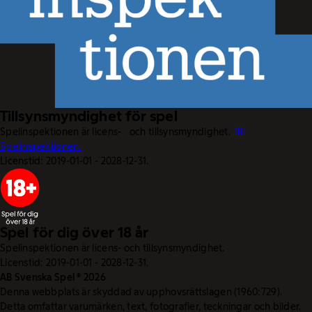
Tillsynsmyndighet för spel
Spelinspektionen är licens- och tillsynsmyndighet.
Till
Spelinspektionen.
Licenstid: 2019-01-01 - 2028-12-31.
Spel för dig över 18 år
Spelinspektionen är licens- och tillsynsmyndighet.
Licenstid: 2019-01-01 - 2028-12-31.
AB Svenska Spel © 2026
Denna webbplats är skyddad av upphovsrättslagen (1960:729).
Detta omfattar varumärken, text, fotografier, teckningar och bilder.