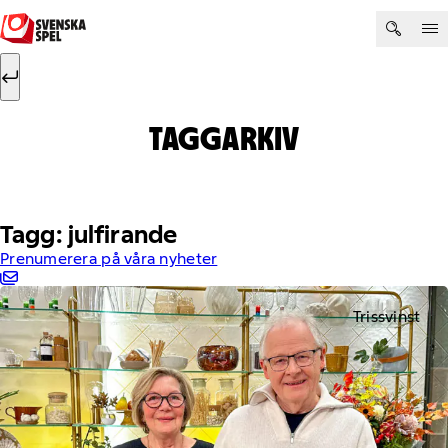
Hoppa till innehåll
Sök efter:
Sök
TAGGARKIV
Tagg: julfirande
Prenumerera på våra nyheter
Trissvinst