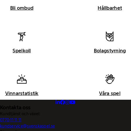
Bli ombud
Hållbarhet
Spelkoll
Bolagstyrning
Vinnarstatistik
Våra spel
Kontakta oss
Kundtjänst och växel:
0770-11 11 11
kundservice@svenskaspel.se