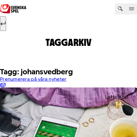
Hoppa till innehåll
Sök efter:
Sök
TAGGARKIV
Tagg: johansvedberg
Prenumerera på våra nyheter
Lottovinst