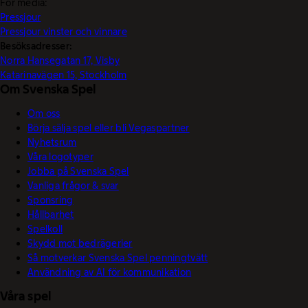
För media:
Pressjour
Pressjour vinster och vinnare
Besöksadresser:
Norra Hansegatan 17, Visby
Katarinavägen 15, Stockholm
Om Svenska Spel
Om oss
Börja sälja spel eller bli Vegaspartner
Nyhetsrum
Våra logotyper
Jobba på Svenska Spel
Vanliga frågor & svar
Sponsring
Hållbarhet
Spelkoll
Skydd mot bedrägerier
Så motverkar Svenska Spel penningtvätt
Användning av AI för kommunikation
Våra spel