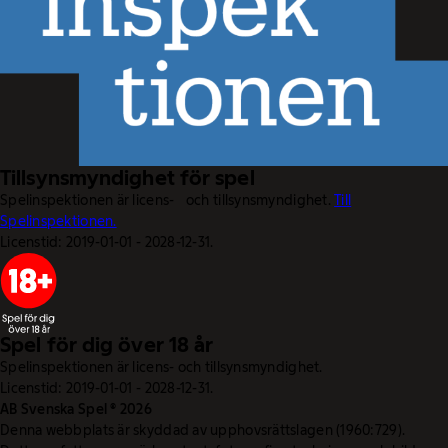
Tillsynsmyndighet för spel
Spelinspektionen är licens- och tillsynsmyndighet.
Till
Spelinspektionen.
Licenstid: 2019-01-01 - 2028-12-31.
Spel för dig över 18 år
Spelinspektionen är licens- och tillsynsmyndighet.
Licenstid: 2019-01-01 - 2028-12-31.
AB Svenska Spel © 2026
Denna webbplats är skyddad av upphovsrättslagen (1960:729).