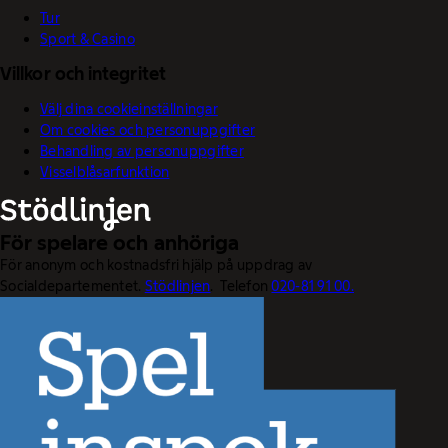
Tur
Sport & Casino
Villkor och integritet
Välj dina cookieinställningar
Om cookies och personuppgifter
Behandling av personuppgifter
Visselblåsarfunktion
För spelare och anhöriga
För anonym och kostnadsfri hjälp på uppdrag av
Socialdepartementet.
Stödlinjen
. Telefon
020-81 91 00.