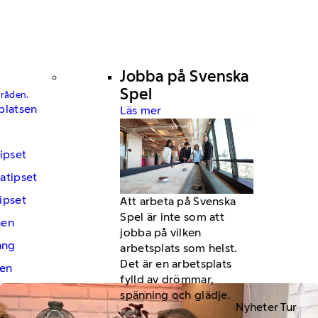
Jobba på Svenska
Spel
mråden.
platsen
Läs mer
ipset
atipset
ipset
Att arbeta på Svenska
Spel är inte som att
hen
jobba på vilken
ng
arbetsplats som helst.
Det är en arbetsplats
en
fylld av drömmar,
spänning och glädje.
Nyheter Tur