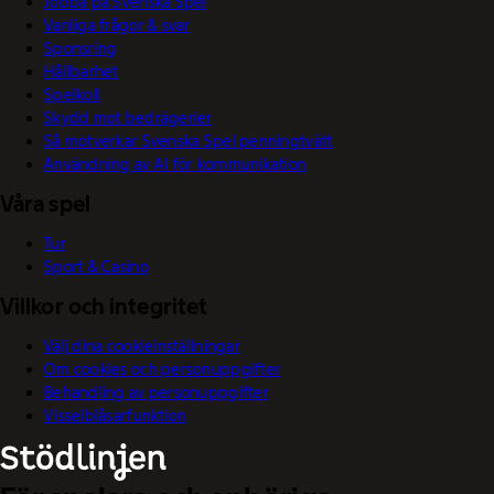
Jobba på Svenska Spel
Vanliga frågor & svar
Sponsring
Hållbarhet
Spelkoll
Skydd mot bedrägerier
Så motverkar Svenska Spel penningtvätt
Användning av AI för kommunikation
Våra spel
Tur
Sport & Casino
Villkor och integritet
Välj dina cookieinställningar
Om cookies och personuppgifter
Behandling av personuppgifter
Visselblåsarfunktion