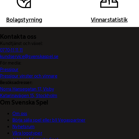
Bolagstyrning
Vinnarstatistik
Kontakta oss
Kundtjänst och växel:
0770-11 11 11
kundservice@svenskaspel.se
För media:
Pressjour
Pressjour vinster och vinnare
Besöksadresser:
Norra Hansegatan 17, Visby
Katarinavägen 15, Stockholm
Om Svenska Spel
Om oss
Börja sälja spel eller bli Vegaspartner
Nyhetsrum
Våra logotyper