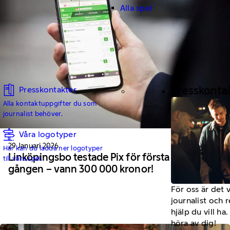
Alla spel
Presskonta
Presskontakter
Alla kontaktuppgifter du som
journalist behöver.
Våra logotyper
29 Januari 2026
Här kan du ladda ner logotyper
Linköpingsbo testade Pix för första
till våra spel.
gången – vann 300 000 kronor!
För oss är det 
journalist och 
hjälp du vill h
höra av dig!