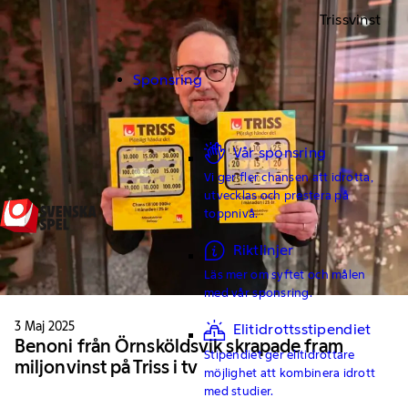
Trissvinst
Sponsring
Vår sponsring
Vi ger fler chansen att idrotta,
utvecklas och prestera på
toppnivå.
Riktlinjer
Läs mer om syftet och målen
med vår sponsring.
3 Maj 2025
Elitidrottsstipendiet
Benoni från Örnsköldsvik skrapade fram
Stipendiet ger elitidrottare
miljonvinst på Triss i tv
möjlighet att kombinera idrott
med studier.