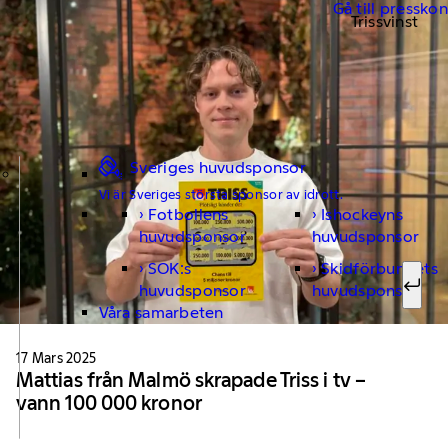
Gå till pressko
Trissvinst
Sveriges huvudsponsor
Vi är Sveriges största sponsor av idrott.
Fotbollens
Ishockeyns
Sök ef
huvudsponsor
huvudsponsor
SOK:s
Skidförbundets
huvudsponsor
huvudsponsor
Sök
Våra samarbeten
17 Mars 2025
Mattias från Malmö skrapade Triss i tv –
vann 100 000 kronor