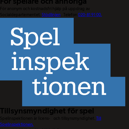
För spelare och anhöriga
För anonym och kostnadsfri hjälp på uppdrag av
Socialdepartementet.
Stödlinjen
. Telefon
020-81 91 00.
Tillsynsmyndighet för spel
Spelinspektionen är licens- och tillsynsmyndighet.
Till
Spelinspektionen.