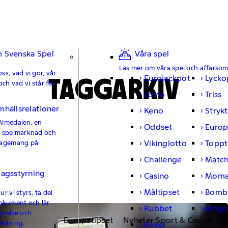
 Svenska Spel
Våra spel
Läs mer om våra spel och affärso
ss, vad vi gör, vår
TAGGARKIV
Eurojackpot
Lycko
och vad vi står för.
Lotto
Triss
mhällsrelationer
Keno
Strykt
Almedalen, en
Oddset
Europ
e spelmarknad och
Vikinglotto
Toppt
gagemang på
Challenge
Matc
lagsstyrning
Casino
Moma
Måltipset
Bomb
r vi styrs, ta del
okument och lär
Rubbet
Bingo
yrelse och
Europatipset
Nyheter Sport & Casino
ledning.
Poker