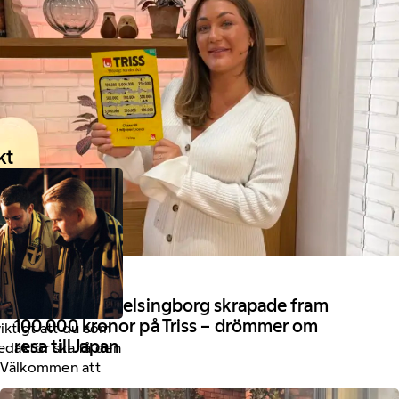
kt
26 Maj 2025
Denise från Helsingborg skrapade fram
100 000 kronor på Triss – drömmer om
viktigt att du som
resa till Japan
redaktör ska få den
a. Välkommen att