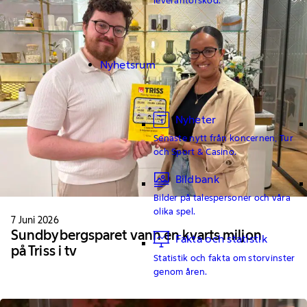
Nyhetsrum
Nyheter
Senaste nytt från koncernen, Tur
och Sport & Casino.
Bildbank
Bilder på talespersoner och våra
olika spel.
7 Juni 2026
Sundbybergsparet vann en kvarts miljon
Fakta och statistik
på Triss i tv
Statistik och fakta om storvinster
genom åren.