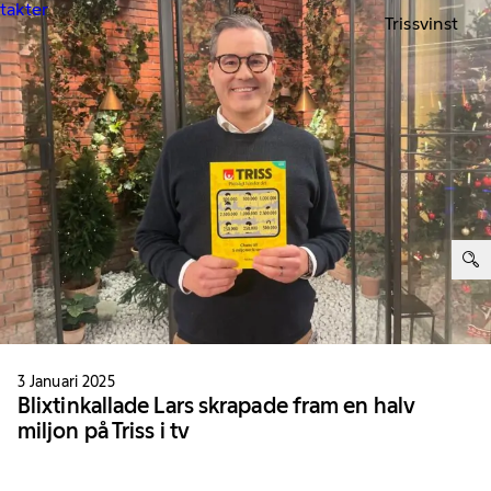
ntakter
Trissvinst
ter:
3 Januari 2025
Blixtinkallade Lars skrapade fram en halv
miljon på Triss i tv