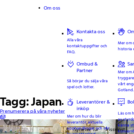
Hoppa till innehåll
Om oss
Kontakta oss
Om
Alla våra
Mer om o
kontaktuppgifter och
historia 
FAQ.
Ombud &
Sa
Partner
Mer om 
tryggar
Så börjar du sälja våra
vårt en
spel och lotter.
Gotland.
Tagg: Japan
Leverantörer &
Bo
inköp
Prenumerera på våra nyheter
Läs om hu
Mer om hur du blir
av styrd
leverantör, aktuella
känna st
upphandlingar och vår
Nyheter Tur
Trissvinst
koncern
leverantörskod.