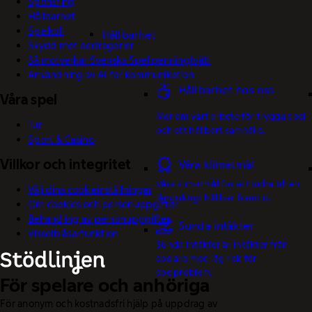
Sponsring
Hållbarhet
Spelkoll
Hållbarhet
Skydd mot bedrägerier
Så motverkar Svenska Spel penningtvätt
Användning av AI för kommunikation
Hållbarhet hos oss
Våra spel
Mer om vårt arbete för trygga spel
Tur
och ett hållbart samhälle.
Sport & Casino
Villkor och integritet
Våra klimatmål
Våra klimatmål för att bidra till en
Välj dina cookieinställningar
långsiktigt hållbar framtid.
Om cookies och personuppgifter
Behandling av personuppgifter
Sunda intäkter
Visselblåsarfunktion
Sunda intäkter är intäkter från
spelare med låg risk för
spelproblem.
För spelare och anhöriga
För anonym och kostnadsfri hjälp på uppdrag av