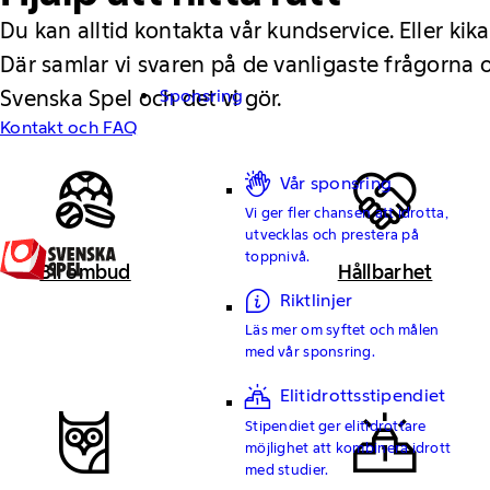
Du kan alltid kontakta vår kundservice. Eller kika
Där samlar vi svaren på de vanligaste frågorna
Svenska Spel och det vi gör.
Sponsring
Kontakt och FAQ
Vår sponsring
Vi ger fler chansen att idrotta,
utvecklas och prestera på
toppnivå.
Bli ombud
Hållbarhet
Riktlinjer
Läs mer om syftet och målen
med vår sponsring.
Elitidrottsstipendiet
Stipendiet ger elitidrottare
möjlighet att kombinera idrott
med studier.