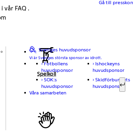
Gå till pressko
 i vår FAQ .
 om
Sveriges huvudsponsor
Vi är Sveriges största sponsor av idrott.
Fotbollens
Ishockeyns
Sök ef
huvudsponsor
huvudsponsor
Spelkoll
SOK:s
Skidförbundets
huvudsponsor
huvudsponsor
Sök
Våra samarbeten