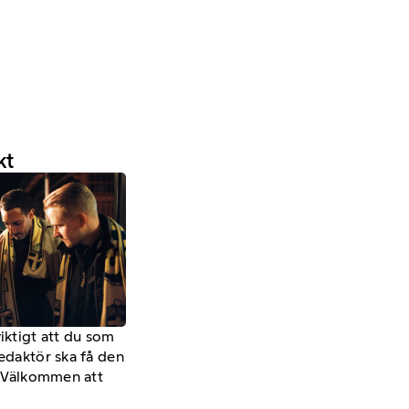
kt
viktigt att du som
redaktör ska få den
a. Välkommen att