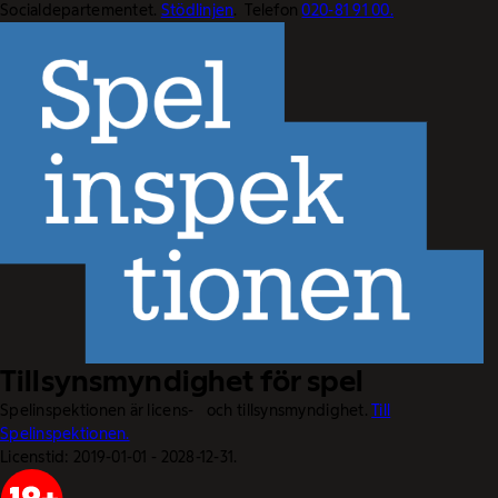
Socialdepartementet.
Stödlinjen
. Telefon
020-81 91 00.
Tillsynsmyndighet för spel
Spelinspektionen är licens- och tillsynsmyndighet.
Till
Spelinspektionen.
Licenstid: 2019-01-01 - 2028-12-31.