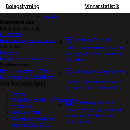
Bolagstyrning
Vinnarstatistik
Spelkoll
Kontakta oss
Kundtjänst och växel:
0770-11 11 11
Detta är Spelkoll
kundservice@svenskaspel.se
För media:
Det blir roligare att spela när det
Pressjour
är tryggt och säkert. Läs mer om
Pressjour vinster och vinnare
vår spelkoll.
Besöksadresser:
Känn igen spelproblem
Norra Hansegatan 17, Visby
Katarinavägen 15, Stockholm
Lär dig känna igen spelproblem
Om Svenska Spel
och hur du kan få eller ge stöd.
Om oss
Börja sälja spel eller bli Vegaspartner
Forskning om spel
Nyhetsrum
Ta del av forskningsresultat och
Våra logotyper
läs mer om vårt oberoende
Jobba på Svenska Spel
forskningsråd.
Vanliga frågor & svar