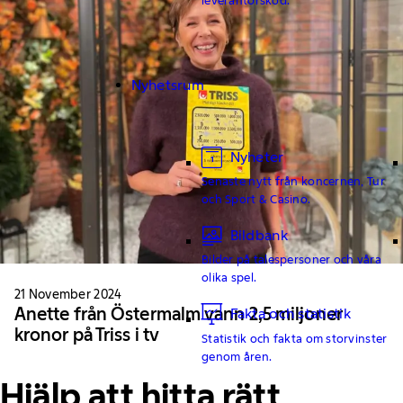
Nyhetsrum
Nyheter
Senaste nytt från koncernen, Tur
och Sport & Casino.
Bildbank
Bilder på talespersoner och våra
olika spel.
21 November 2024
Anette från Östermalm vann 2,5 miljoner
Fakta och statistik
kronor på Triss i tv
Statistik och fakta om storvinster
genom åren.
Hjälp att hitta rätt