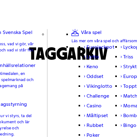
 Svenska Spel
Våra spel
Läs mer om våra spel och affärso
ss, vad vi gör, vår
TAGGARKIV
Eurojackpot
Lycko
och vad vi står för.
Lotto
Triss
mhällsrelationer
Keno
Strykt
Almedalen, en
Oddset
Europ
e spelmarknad och
Vikinglotto
Toppt
gagemang på
Challenge
Matc
lagsstyrning
Casino
Moma
Måltipset
Bomb
r vi styrs, ta del
okument och lär
Rubbet
Bingo
yrelse och
ledning.
Poker