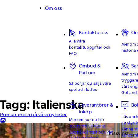
Hoppa till innehåll
Om oss
Kontakta oss
Om
Alla våra
Mer om o
kontaktuppgifter och
historia 
FAQ.
Ombud &
Sa
Partner
Mer om 
tryggar
Så börjar du sälja våra
vårt en
spel och lotter.
Gotland.
Tagg: Italienska
Leverantörer &
Bo
inköp
Prenumerera på våra nyheter
Läs om hu
Mer om hur du blir
av styrd
leverantör, aktuella
känna st
upphandlingar och vår
Trissvinst
koncern
leverantörskod.