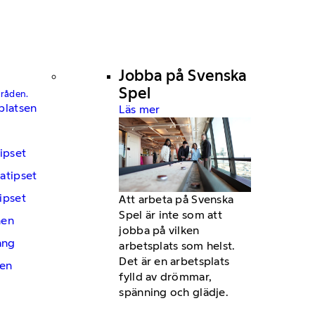
Jobba på Svenska
Spel
mråden.
platsen
Läs mer
ipset
atipset
ipset
Att arbeta på Svenska
Spel är inte som att
hen
jobba på vilken
ng
arbetsplats som helst.
Det är en arbetsplats
en
fylld av drömmar,
spänning och glädje.