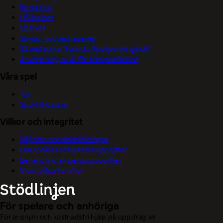
Sponsring
Hållbarhet
Spelkoll
Skydd mot bedrägerier
Så motverkar Svenska Spel penningtvätt
Användning av AI för kommunikation
Våra spel
Tur
Sport & Casino
Villkor och integritet
Välj dina cookieinställningar
Om cookies och personuppgifter
Behandling av personuppgifter
Visselblåsarfunktion
För spelare och anhöriga
För anonym och kostnadsfri hjälp på uppdrag av