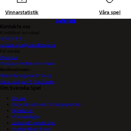
Vinnarstatistik
Våra spel
Kontakta oss
Kundtjänst och växel:
0770-11 11 11
kundservice@svenskaspel.se
För media:
Pressjour
Pressjour vinster och vinnare
Besöksadresser:
Norra Hansegatan 17, Visby
Katarinavägen 15, Stockholm
Om Svenska Spel
Om oss
Börja sälja spel eller bli Vegaspartner
Nyhetsrum
Våra logotyper
Jobba på Svenska Spel
Vanliga frågor & svar