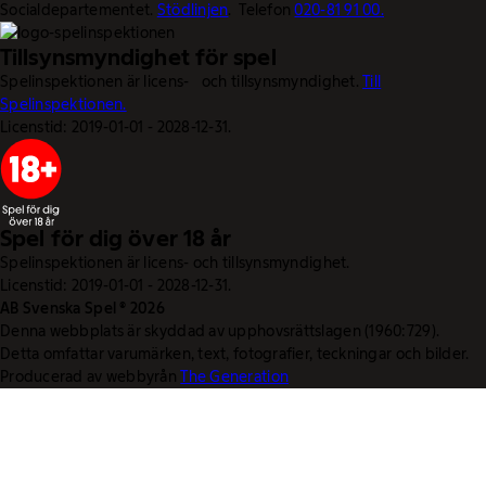
Socialdepartementet.
Stödlinjen
. Telefon
020-81 91 00.
Tillsynsmyndighet för spel
Spelinspektionen är licens- och tillsynsmyndighet.
Till
Spelinspektionen.
Licenstid: 2019-01-01 - 2028-12-31.
Spel för dig över 18 år
Spelinspektionen är licens- och tillsynsmyndighet.
Licenstid: 2019-01-01 - 2028-12-31.
AB Svenska Spel © 2026
Denna webbplats är skyddad av upphovsrättslagen (1960:729).
Detta omfattar varumärken, text, fotografier, teckningar och bilder.
Producerad av webbyrån
The Generation