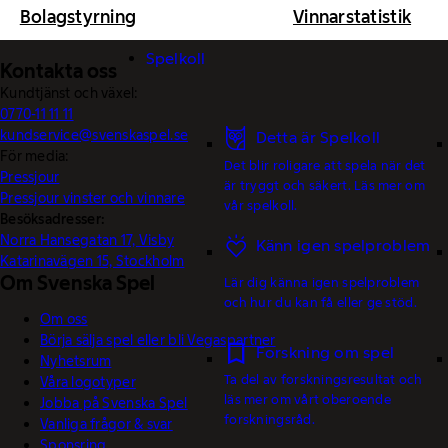
Bolagstyrning
Vinnarstatistik
Spelkoll
Kontakta oss
Kundtjänst och växel:
0770-11 11 11
kundservice@svenskaspel.se
Detta är Spelkoll
För media:
Det blir roligare att spela när det
Pressjour
är tryggt och säkert. Läs mer om
Pressjour vinster och vinnare
vår spelkoll.
Besöksadresser:
Norra Hansegatan 17, Visby
Känn igen spelproblem
Katarinavägen 15, Stockholm
Om Svenska Spel
Lär dig känna igen spelproblem
och hur du kan få eller ge stöd.
Om oss
Börja sälja spel eller bli Vegaspartner
Forskning om spel
Nyhetsrum
Ta del av forskningsresultat och
Våra logotyper
läs mer om vårt oberoende
Jobba på Svenska Spel
forskningsråd.
Vanliga frågor & svar
Sponsring