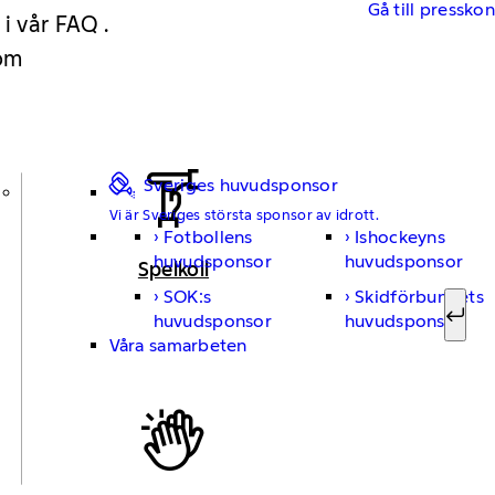
Gå till pressko
 i vår FAQ .
 om
Sveriges huvudsponsor
Vi är Sveriges största sponsor av idrott.
Fotbollens
Ishockeyns
Sök ef
huvudsponsor
huvudsponsor
Spelkoll
SOK:s
Skidförbundets
huvudsponsor
huvudsponsor
Sök
Våra samarbeten