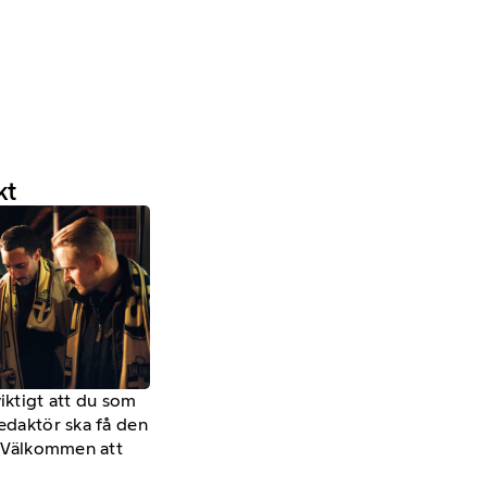
kt
viktigt att du som
redaktör ska få den
a. Välkommen att