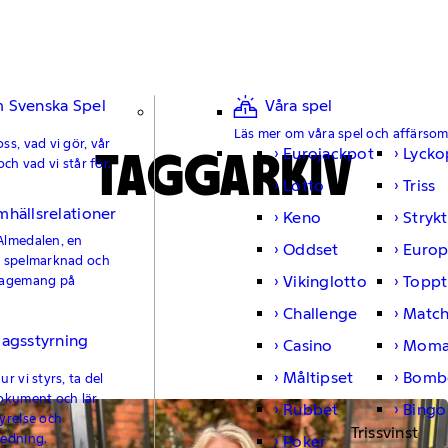
 Svenska Spel
Våra spel
Läs mer om våra spel och affärso
ss, vad vi gör, vår
TAGGARKIV
Eurojackpot
Lycko
och vad vi står för.
Lotto
Triss
mhällsrelationer
Keno
Strykt
Almedalen, en
Oddset
Europ
e spelmarknad och
Vikinglotto
Toppt
gagemang på
Challenge
Matc
lagsstyrning
Casino
Moma
Måltipset
Bomb
r vi styrs, ta del
okument och lär
Rubbet
Bingo
yrelse och
Trissvinst
ledning.
Poker