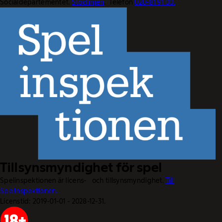
Socialdepartementet.
Stödlinjen
. Telefon
020-81 91 00.
Tillsynsmyndighet för spel
Spelinspektionen är licens- och tillsynsmyndighet.
Till
Spelinspektionen.
Licenstid: 2019-01-01 - 2028-12-31.