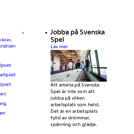
Jobba på Svenska
Spel
mråden.
platsen
Läs mer
ipset
atipset
ipset
Att arbeta på Svenska
Spel är inte som att
hen
jobba på vilken
ng
arbetsplats som helst.
Det är en arbetsplats
en
fylld av drömmar,
spänning och glädje.