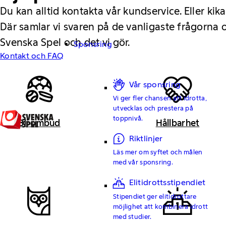
Du kan alltid kontakta vår kundservice. Eller kika
Där samlar vi svaren på de vanligaste frågorna
Svenska Spel och det vi gör.
Sponsring
Kontakt och FAQ
Vår sponsring
Vi ger fler chansen att idrotta,
utvecklas och prestera på
toppnivå.
Bli ombud
Hållbarhet
Riktlinjer
Läs mer om syftet och målen
med vår sponsring.
Elitidrottsstipendiet
Stipendiet ger elitidrottare
möjlighet att kombinera idrott
med studier.