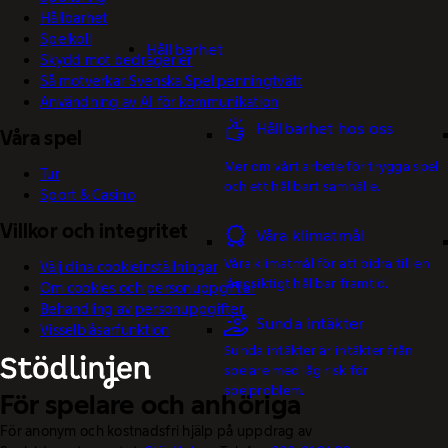
Hållbarhet
Spelkoll
Hållbarhet
Skydd mot bedrägerier
Så motverkar Svenska Spel penningtvätt
Användning av AI för kommunikation
Hållbarhet hos oss
Våra spel
Mer om vårt arbete för trygga spel
Tur
och ett hållbart samhälle.
Sport & Casino
Villkor och integritet
Våra klimatmål
Våra klimatmål för att bidra till en
Välj dina cookieinställningar
långsiktigt hållbar framtid.
Om cookies och personuppgifter
Behandling av personuppgifter
Sunda intäkter
Visselblåsarfunktion
Sunda intäkter är intäkter från
spelare med låg risk för
spelproblem.
För spelare och anhöriga
För anonym och kostnadsfri hjälp på uppdrag av