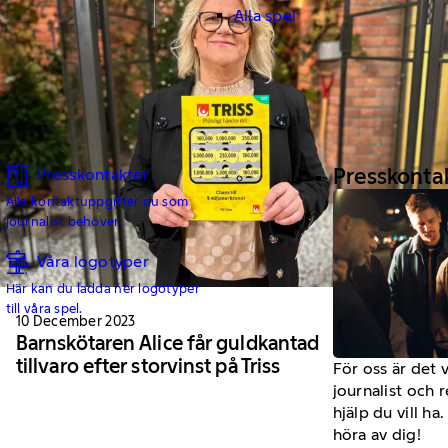
Alla spel
Presskonta
Presskontakter
Alla kontaktuppgifter du som
journalist behöver.
Våra logotyper
Här kan du ladda ner logotyper
till våra spel.
10 December 2023
Barnskötaren Alice får guldkantad
tillvaro efter storvinst på Triss
För oss är det 
journalist och 
hjälp du vill h
höra av dig!