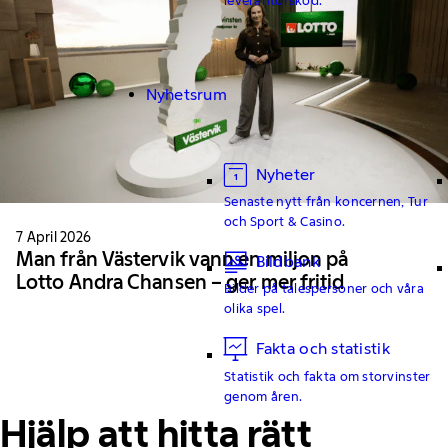
Nyhetsrum
Nyheter
Senaste nytt från koncernen, Tur
och Sport & Casino.
7 April 2026
Man från Västervik vann en miljon på
Bildbank
Lotto Andra Chansen – ger mer fritid
Bilder på talespersoner och våra
olika spel.
Fakta och statistik
Statistik och fakta om storvinster
genom åren.
Hjälp att hitta rätt