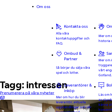
Hoppa till innehåll
Om oss
Kontakta oss
Om
Alla våra
Mer om o
kontaktuppgifter och
historia 
FAQ.
Ombud &
Sa
Partner
Mer om 
tryggar
Så börjar du sälja våra
vårt en
spel och lotter.
Gotland.
Tagg: intressen
Leverantörer &
Bo
inköp
Prenumerera på våra nyheter
Läs om hu
Mer om hur du blir
av styrd
leverantör, aktuella
känna st
upphandlingar och vår
Lottovinst
Nyheter Tur
koncern
leverantörskod.