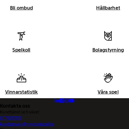
Bli ombud
Hållbarhet
Spelkoll
Bolagstyrning
Vinnarstatistik
Våra spel
Kontakta oss
Kundtjänst och växel:
0770-11 11 11
kundservice@svenskaspel.se