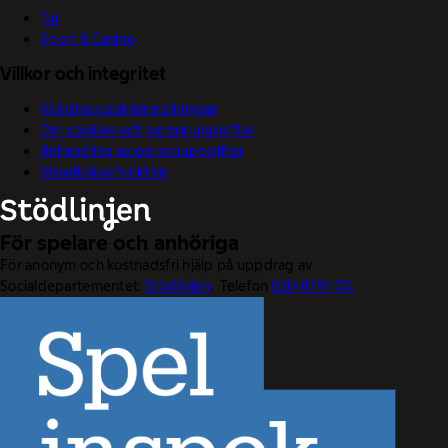
Tur
Sport & Casino
Villkor och integritet
Välj dina cookieinställningar
Om cookies och personuppgifter
Behandling av personuppgifter
Visselblåsarfunktion
För spelare och anhöriga
För anonym och kostnadsfri hjälp på uppdrag av
Socialdepartementet.
Stödlinjen
. Telefon
020-81 91 00.