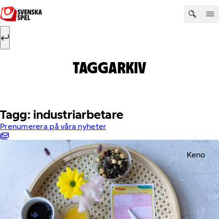
Hoppa till innehåll
Sök efter:
Sök
TAGGARKIV
Tagg: industriarbetare
Prenumerera på våra nyheter
Keno