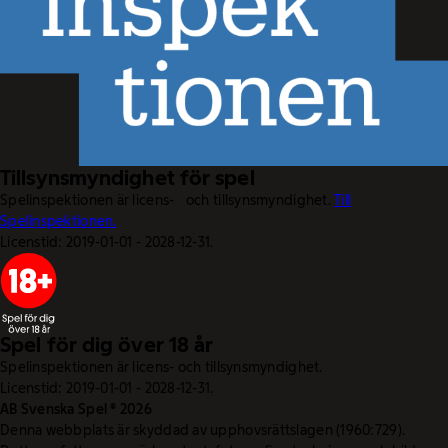
Tillsynsmyndighet för spel
Spelinspektionen är licens- och tillsynsmyndighet.
Till
Spelinspektionen.
Licenstid: 2019-01-01 - 2028-12-31.
Spel för dig över 18 år
Spelinspektionen är licens- och tillsynsmyndighet.
Licenstid: 2019-01-01 - 2028-12-31.
AB Svenska Spel © 2026
Denna webbplats är skyddad av upphovsrättslagen (1960:729).