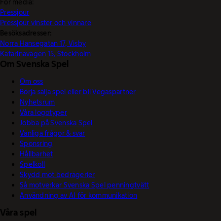
För media:
Pressjour
Pressjour vinster och vinnare
Besöksadresser:
Norra Hansegatan 17, Visby
Katarinavägen 15, Stockholm
Om Svenska Spel
Om oss
Börja sälja spel eller bli Vegaspartner
Nyhetsrum
Våra logotyper
Jobba på Svenska Spel
Vanliga frågor & svar
Sponsring
Hållbarhet
Spelkoll
Skydd mot bedrägerier
Så motverkar Svenska Spel penningtvätt
Användning av AI för kommunikation
Våra spel