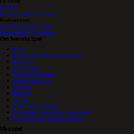
För media:
Pressjour
Pressjour vinster och vinnare
Besöksadresser:
Norra Hansegatan 17, Visby
Katarinavägen 15, Stockholm
Om Svenska Spel
Om oss
Börja sälja spel eller bli Vegaspartner
Nyhetsrum
Våra logotyper
Jobba på Svenska Spel
Vanliga frågor & svar
Sponsring
Hållbarhet
Spelkoll
Skydd mot bedrägerier
Så motverkar Svenska Spel penningtvätt
Användning av AI för kommunikation
Våra spel