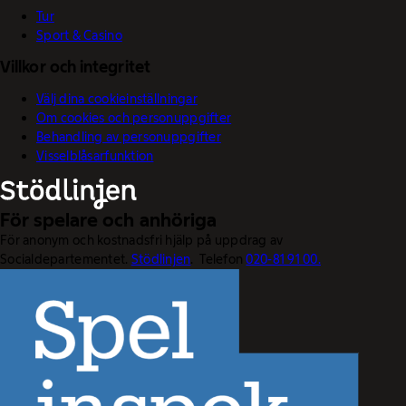
Tur
Sport & Casino
Villkor och integritet
Välj dina cookieinställningar
Om cookies och personuppgifter
Behandling av personuppgifter
Visselblåsarfunktion
För spelare och anhöriga
För anonym och kostnadsfri hjälp på uppdrag av
Socialdepartementet.
Stödlinjen
. Telefon
020-81 91 00.