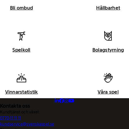
Bli ombud
Hållbarhet
Spelkoll
Bolagstyrning
Vinnarstatistik
Våra spel
Kontakta oss
Kundtjänst och växel:
0770-11 11 11
kundservice@svenskaspel.se