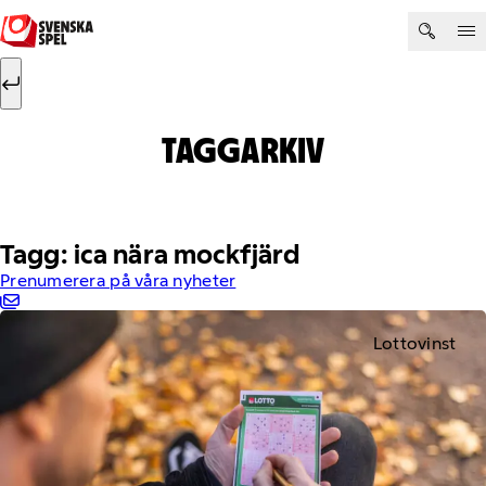
Hoppa till innehåll
Sök efter:
Sök
TAGGARKIV
Tagg: ica nära mockfjärd
Prenumerera på våra nyheter
Lottovinst