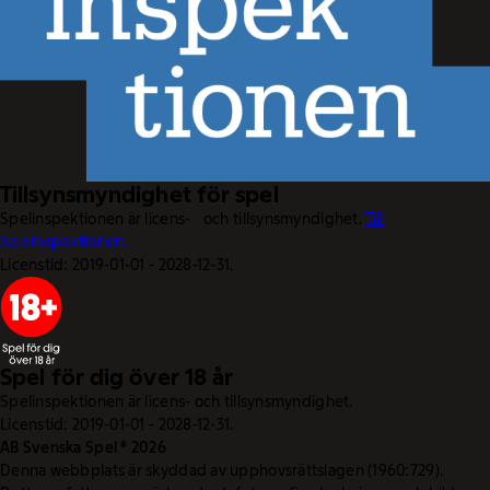
Tillsynsmyndighet för spel
Spelinspektionen är licens- och tillsynsmyndighet.
Till
Spelinspektionen.
Licenstid: 2019-01-01 - 2028-12-31.
Spel för dig över 18 år
Spelinspektionen är licens- och tillsynsmyndighet.
Licenstid: 2019-01-01 - 2028-12-31.
AB Svenska Spel © 2026
Denna webbplats är skyddad av upphovsrättslagen (1960:729).