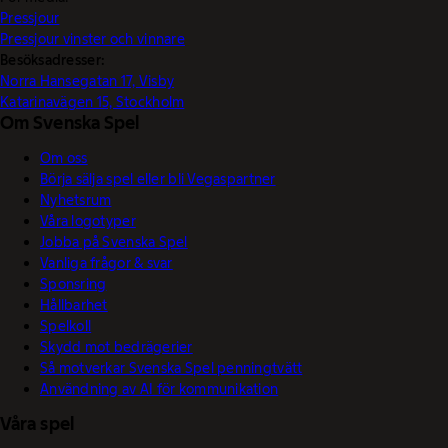
Pressjour
Pressjour vinster och vinnare
Besöksadresser:
Norra Hansegatan 17, Visby
Katarinavägen 15, Stockholm
Om Svenska Spel
Om oss
Börja sälja spel eller bli Vegaspartner
Nyhetsrum
Våra logotyper
Jobba på Svenska Spel
Vanliga frågor & svar
Sponsring
Hållbarhet
Spelkoll
Skydd mot bedrägerier
Så motverkar Svenska Spel penningtvätt
Användning av AI för kommunikation
Våra spel