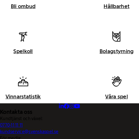
Bli ombud
Hållbarhet
Spelkoll
Bolagstyrning
Vinnarstatistik
Våra spel
Kontakta oss
Kundtjänst och växel:
0770-11 11 11
kundservice@svenskaspel.se
För media: