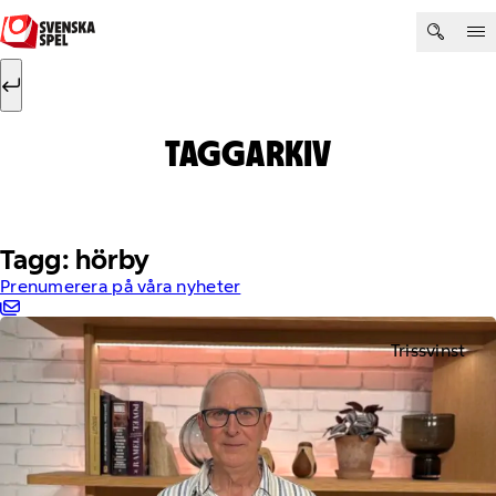
Hoppa till innehåll
Sök efter:
Sök
TAGGARKIV
Tagg: hörby
Prenumerera på våra nyheter
Trissvinst