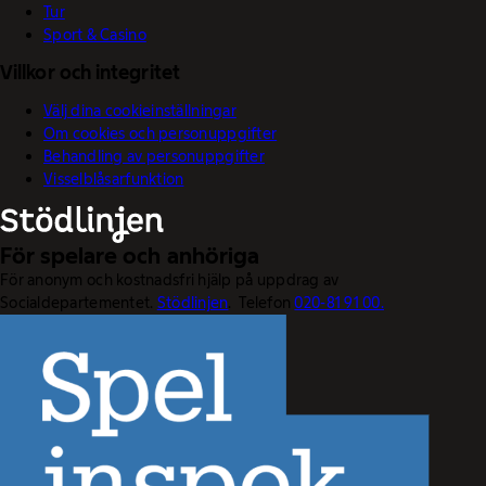
Tur
Sport & Casino
Villkor och integritet
Välj dina cookieinställningar
Om cookies och personuppgifter
Behandling av personuppgifter
Visselblåsarfunktion
För spelare och anhöriga
För anonym och kostnadsfri hjälp på uppdrag av
Socialdepartementet.
Stödlinjen
. Telefon
020-81 91 00.