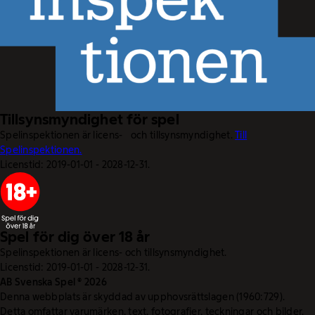
Tillsynsmyndighet för spel
Spelinspektionen är licens- och tillsynsmyndighet.
Till
Spelinspektionen.
Licenstid: 2019-01-01 - 2028-12-31.
Spel för dig över 18 år
Spelinspektionen är licens- och tillsynsmyndighet.
Licenstid: 2019-01-01 - 2028-12-31.
AB Svenska Spel © 2026
Denna webbplats är skyddad av upphovsrättslagen (1960:729).
Detta omfattar varumärken, text, fotografier, teckningar och bilder.