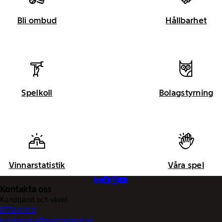
Bli ombud
Hållbarhet
Spelkoll
Bolagstyrning
Vinnarstatistik
Våra spel
Kontakta oss
Kundtjänst och växel:
0770-11 11 11
kundservice@svenskaspel.se