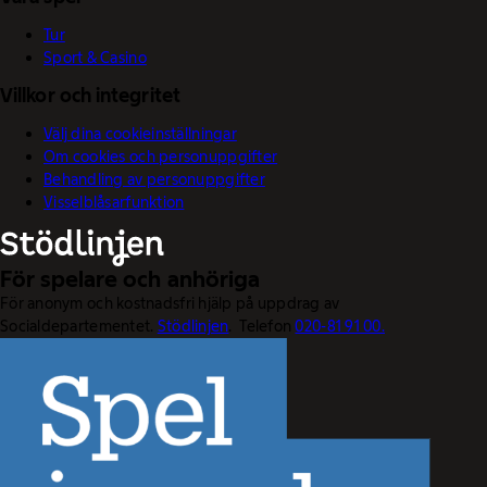
Tur
Sport & Casino
Villkor och integritet
Välj dina cookieinställningar
Om cookies och personuppgifter
Behandling av personuppgifter
Visselblåsarfunktion
För spelare och anhöriga
För anonym och kostnadsfri hjälp på uppdrag av
Socialdepartementet.
Stödlinjen
. Telefon
020-81 91 00.