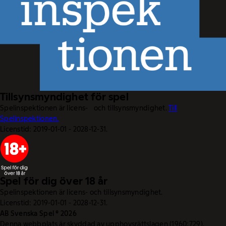
Tillsynsmyndighet för spel
Spelinspektionen är licens- och tillsynsmyndighet.
Till
Spelinspektionen.
Licenstid: 2019-01-01 - 2028-12-31.
Spel för dig över 18 år
Spelinspektionen är licens- och tillsynsmyndighet.
Licenstid: 2019-01-01 - 2028-12-31.
AB Svenska Spel © 2026
Denna webbplats är skyddad av upphovsrättslagen (1960:729).