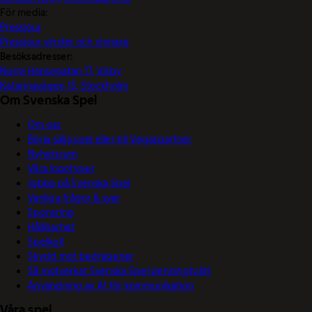
För media:
Pressjour
Pressjour vinster och vinnare
Besöksadresser:
Norra Hansegatan 17, Visby
Katarinavägen 15, Stockholm
Om Svenska Spel
Om oss
Börja sälja spel eller bli Vegaspartner
Nyhetsrum
Våra logotyper
Jobba på Svenska Spel
Vanliga frågor & svar
Sponsring
Hållbarhet
Spelkoll
Skydd mot bedrägerier
Så motverkar Svenska Spel penningtvätt
Användning av AI för kommunikation
Våra spel