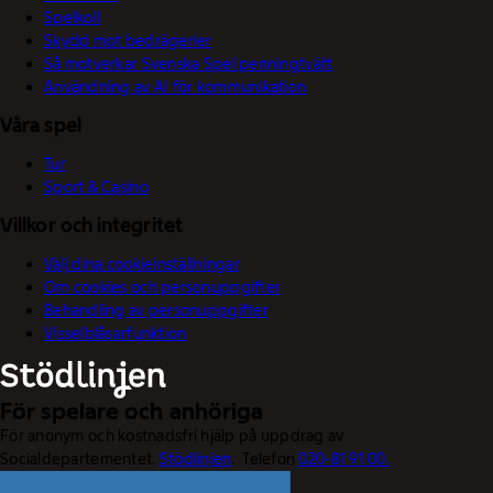
Spelkoll
Skydd mot bedrägerier
Så motverkar Svenska Spel penningtvätt
Användning av AI för kommunikation
Våra spel
Tur
Sport & Casino
Villkor och integritet
Välj dina cookieinställningar
Om cookies och personuppgifter
Behandling av personuppgifter
Visselblåsarfunktion
För spelare och anhöriga
För anonym och kostnadsfri hjälp på uppdrag av
Socialdepartementet.
Stödlinjen
. Telefon
020-81 91 00.