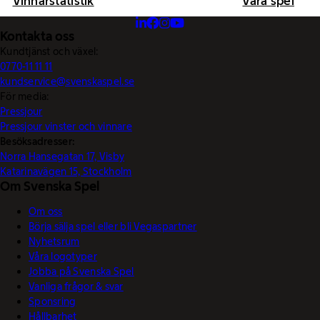
Vinnarstatistik
Våra spel
Kontakta oss
Kundtjänst och växel:
0770-11 11 11
kundservice@svenskaspel.se
För media:
Pressjour
Pressjour vinster och vinnare
Besöksadresser:
Norra Hansegatan 17, Visby
Katarinavägen 15, Stockholm
Om Svenska Spel
Om oss
Börja sälja spel eller bli Vegaspartner
Nyhetsrum
Våra logotyper
Jobba på Svenska Spel
Vanliga frågor & svar
Sponsring
Hållbarhet