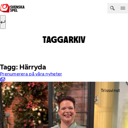
Hoppa till innehåll
Sök efter:
Sök
TAGGARKIV
Tagg: Härryda
Prenumerera på våra nyheter
Trissvinst