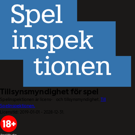
Tillsynsmyndighet för spel
Spelinspektionen är licens- och tillsynsmyndighet.
Till
Spelinspektionen.
Licenstid: 2019-01-01 - 2028-12-31.