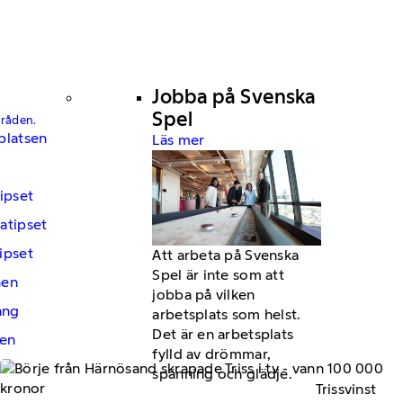
Jobba på Svenska
Spel
mråden.
platsen
Läs mer
ipset
atipset
ipset
Att arbeta på Svenska
Spel är inte som att
hen
jobba på vilken
ng
arbetsplats som helst.
Det är en arbetsplats
en
fylld av drömmar,
spänning och glädje.
Trissvinst