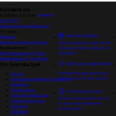
Kontakta oss
Spelkoll
Kundtjänst och växel:
0770-11 11 11
kundservice@svenskaspel.se
För media:
Detta är Spelkoll
Pressjour
Pressjour vinster och vinnare
Det blir roligare att spela när det
Besöksadresser:
är tryggt och säkert. Läs mer om
Norra Hansegatan 17, Visby
vår spelkoll.
Katarinavägen 15, Stockholm
Känn igen spelproblem
Om Svenska Spel
Lär dig känna igen spelproblem
Om oss
och hur du kan få eller ge stöd.
Börja sälja spel eller bli Vegaspartner
Nyhetsrum
Våra logotyper
Forskning om spel
Jobba på Svenska Spel
Ta del av forskningsresultat och
Vanliga frågor & svar
läs mer om vårt oberoende
Sponsring
forskningsråd.
Hållbarhet