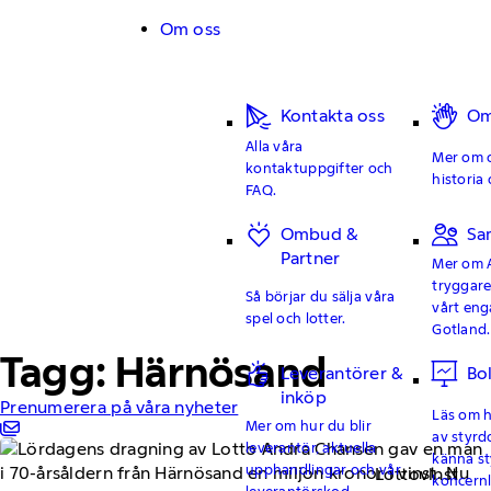
Hoppa till innehåll
Om oss
Kontakta oss
Om
Alla våra
Mer om o
kontaktuppgifter och
historia 
FAQ.
Ombud &
Sa
Partner
Mer om 
tryggar
Så börjar du sälja våra
vårt en
spel och lotter.
Gotland.
Tagg: Härnösand
Leverantörer &
Bo
inköp
Prenumerera på våra nyheter
Läs om hu
Mer om hur du blir
av styrd
leverantör, aktuella
känna st
upphandlingar och vår
Lottovinst
koncern
leverantörskod.