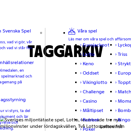
 Svenska Spel
Våra spel
Läs mer om våra spel och affärso
ss, vad vi gör, vår
TAGGARKIV
Eurojackpot
Lycko
och vad vi står för.
Lotto
Triss
mhällsrelationer
Keno
Strykt
Almedalen, en
Oddset
Europ
e spelmarknad och
Vikinglotto
Toppt
gagemang på
Challenge
Matc
lagsstyrning
Casino
Moma
Måltipset
Bomb
r vi styrs, ta del
okument och lär
Rubbet
Bingo
yrelse och
Lottovinst
ledning.
Poker