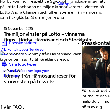
Alla spel
15 November 2025
Tre miljonvinster på Lotto – vinnarna
finns i Hörby, Härnösand och Stockholm
Presskonta
Presskontakter
Alla kontaktuppgifter du som
journalist behöver.
Trissvinst
Våra logotyper
3 Mars 2024
Här kan du ladda ner logotyper
Tommy från Härnösand reser för
till våra spel.
storvinsten på Triss i tv
För oss är det 
journalist och 
hjälp du vill h
 i vår FAQ .
höra av dig!