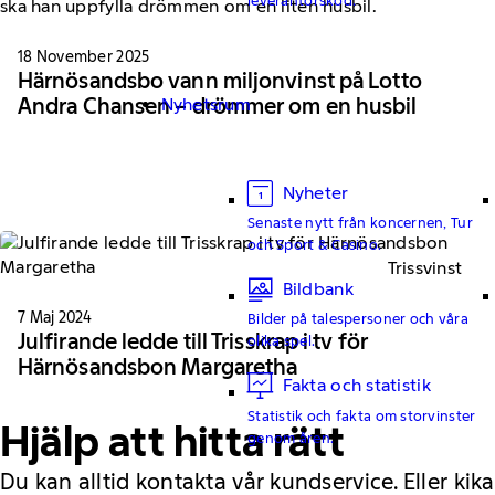
18 November 2025
Härnösandsbo vann miljonvinst på Lotto
Andra Chansen – drömmer om en husbil
Nyhetsrum
Nyheter
Senaste nytt från koncernen, Tur
och Sport & Casino.
Trissvinst
Bildbank
7 Maj 2024
Bilder på talespersoner och våra
Julfirande ledde till Trisskrap i tv för
olika spel.
Härnösandsbon Margaretha
Fakta och statistik
Statistik och fakta om storvinster
Hjälp att hitta rätt
genom åren.
Du kan alltid kontakta vår kundservice. Eller kika