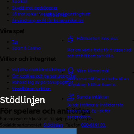
Spelkoll
Skydd mot bedrägerier
Så motverkar Svenska Spel penningtvätt
Hållbarhet
Användning av AI för kommunikation
Våra spel
Hållbarhet hos oss
Tur
Sport & Casino
Mer om vårt arbete för trygga spel
och ett hållbart samhälle.
Villkor och integritet
Välj dina cookieinställningar
Våra klimatmål
Om cookies och personuppgifter
Våra klimatmål för att bidra till en
Behandling av personuppgifter
långsiktigt hållbar framtid.
Visselblåsarfunktion
Sunda intäkter
Sunda intäkter är intäkter från
För spelare och anhöriga
spelare med låg risk för
spelproblem.
För anonym och kostnadsfri hjälp på uppdrag av
Socialdepartementet.
Stödlinjen
. Telefon
020-81 91 00.