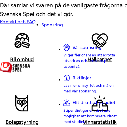
Där samlar vi svaren på de vanligaste frågorna
Svenska Spel och det vi gör.
Kontakt och FAQ
Sponsring
Vår sponsring
Vi ger fler chansen att idrotta,
Bli ombud
Hållbarhet
utvecklas och prestera på
toppnivå.
Riktlinjer
Läs mer om syftet och målen
med vår sponsring.
Elitidrottsstipendiet
Stipendiet ger elitidrottare
möjlighet att kombinera idrott
Bolagstyrning
Vinnarstatistik
med studier.