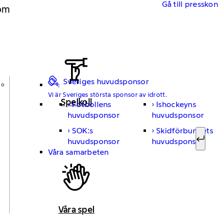
Gå till pressko
 om
Sveriges huvudsponsor
Vi är Sveriges största sponsor av idrott.
Spelkoll
Fotbollens
Ishockeyns
Sök ef
huvudsponsor
huvudsponsor
SOK:s
Skidförbundets
huvudsponsor
huvudsponsor
Sök
Våra samarbeten
Våra spel