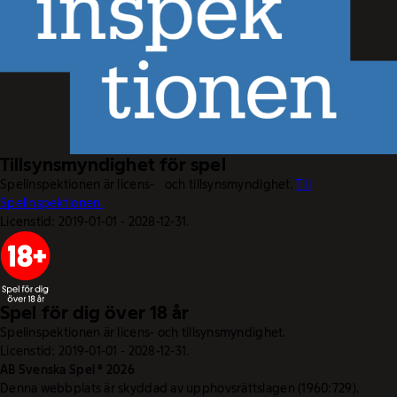
Tillsynsmyndighet för spel
Spelinspektionen är licens- och tillsynsmyndighet.
Till
Spelinspektionen.
Licenstid: 2019-01-01 - 2028-12-31.
Spel för dig över 18 år
Spelinspektionen är licens- och tillsynsmyndighet.
Licenstid: 2019-01-01 - 2028-12-31.
AB Svenska Spel © 2026
Denna webbplats är skyddad av upphovsrättslagen (1960:729).