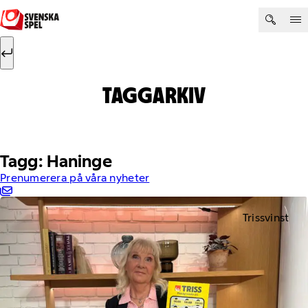
Hoppa till innehåll
Sök efter:
Sök
TAGGARKIV
Tagg: Haninge
Prenumerera på våra nyheter
Trissvinst