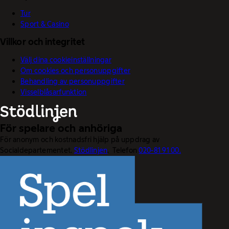
Tur
Sport & Casino
Villkor och integritet
Välj dina cookieinställningar
Om cookies och personuppgifter
Behandling av personuppgifter
Visselblåsarfunktion
För spelare och anhöriga
För anonym och kostnadsfri hjälp på uppdrag av
Socialdepartementet.
Stödlinjen
. Telefon
020-81 91 00.