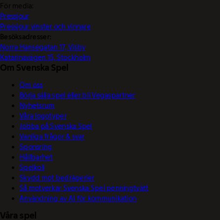
För media:
Pressjour
Pressjour vinster och vinnare
Besöksadresser:
Norra Hansegatan 17, Visby
Katarinavägen 15, Stockholm
Om Svenska Spel
Om oss
Börja sälja spel eller bli Vegaspartner
Nyhetsrum
Våra logotyper
Jobba på Svenska Spel
Vanliga frågor & svar
Sponsring
Hållbarhet
Spelkoll
Skydd mot bedrägerier
Så motverkar Svenska Spel penningtvätt
Användning av AI för kommunikation
Våra spel