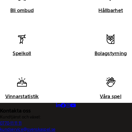
Bli ombud
Hållbarhet
Spelkoll
Bolagstyrning
Vinnarstatistik
Våra spel
Kontakta oss
Kundtjänst och växel:
0770-11 11 11
kundservice@svenskaspel.se