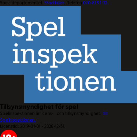
Socialdepartementet.
Stödlinjen
. Telefon
020-81 91 00.
Tillsynsmyndighet för spel
Spelinspektionen är licens- och tillsynsmyndighet.
Till
Spelinspektionen.
Licenstid: 2019-01-01 - 2028-12-31.