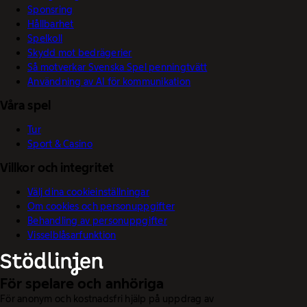
Sponsring
Hållbarhet
Spelkoll
Skydd mot bedrägerier
Så motverkar Svenska Spel penningtvätt
Användning av AI för kommunikation
Våra spel
Tur
Sport & Casino
Villkor och integritet
Välj dina cookieinställningar
Om cookies och personuppgifter
Behandling av personuppgifter
Visselblåsarfunktion
För spelare och anhöriga
För anonym och kostnadsfri hjälp på uppdrag av