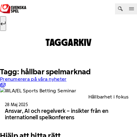
Hoppa till innehåll
Sök efter:
Sök
TAGGARKIV
Tagg: hållbar spelmarknad
Prenumerera på våra nyheter
Hållbarhet i fokus
28 Maj 2025
Ansvar, AI och regelverk – insikter från en
internationell spelkonferens
Hjälp att hitta rätt