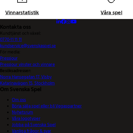
Vinnarstatistik
Våra spel
Kontakta oss
Kundtjänst och växel:
0770-11 11 11
kundservice@svenskaspel.se
För media:
Pressjour
Pressjour vinster och vinnare
Besöksadresser:
Norra Hansegatan 17, Visby
Katarinavägen 15, Stockholm
Om Svenska Spel
Om oss
Börja sälja spel eller bli Vegaspartner
Nyhetsrum
Våra logotyper
Jobba på Svenska Spel
Vanliga frågor & svar