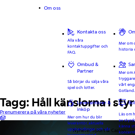
Hoppa till innehåll
Om oss
Kontakta oss
Om
Alla våra
Mer om o
kontaktuppgifter och
historia 
FAQ.
Ombud &
Sa
Partner
Mer om 
tryggar
Så börjar du sälja våra
vårt en
spel och lotter.
Gotland.
Tagg: Håll känslorna i styr
Leverantörer &
Bo
inköp
Prenumerera på våra nyheter
Läs om hu
Mer om hur du blir
av styrd
leverantör, aktuella
känna st
upphandlingar och vår
Nyheter Sport & Casino
koncern
leverantörskod.