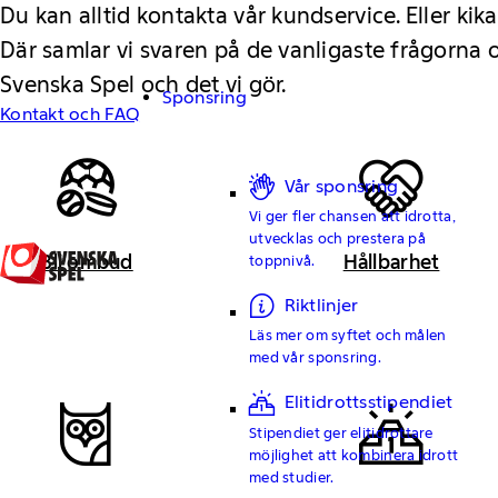
Du kan alltid kontakta vår kundservice. Eller kika
Där samlar vi svaren på de vanligaste frågorna
Svenska Spel och det vi gör.
Sponsring
Kontakt och FAQ
Vår sponsring
Vi ger fler chansen att idrotta,
utvecklas och prestera på
Bli ombud
Hållbarhet
toppnivå.
Riktlinjer
Läs mer om syftet och målen
med vår sponsring.
Elitidrottsstipendiet
Stipendiet ger elitidrottare
möjlighet att kombinera idrott
med studier.