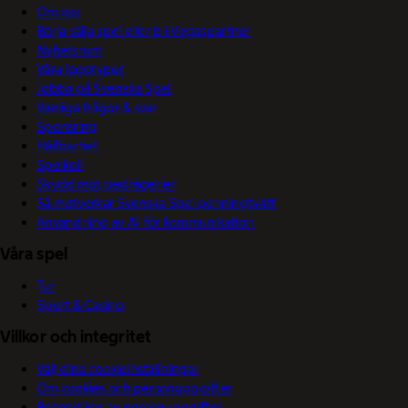
Om oss
Börja sälja spel eller bli Vegaspartner
Nyhetsrum
Våra logotyper
Jobba på Svenska Spel
Vanliga frågor & svar
Sponsring
Hållbarhet
Spelkoll
Skydd mot bedrägerier
Så motverkar Svenska Spel penningtvätt
Användning av AI för kommunikation
Våra spel
Tur
Sport & Casino
Villkor och integritet
Välj dina cookieinställningar
Om cookies och personuppgifter
Behandling av personuppgifter