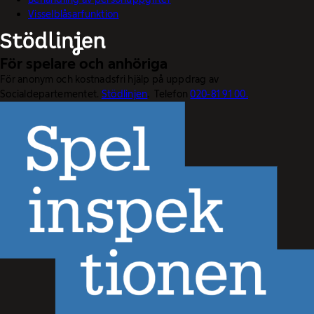
Visselblåsarfunktion
För spelare och anhöriga
För anonym och kostnadsfri hjälp på uppdrag av
Socialdepartementet.
Stödlinjen
. Telefon
020-81 91 00.