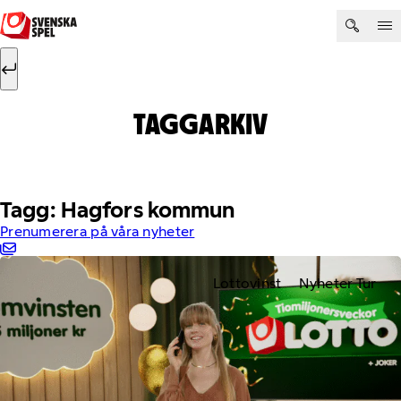
Hoppa till innehåll
Sök efter:
Sök
TAGGARKIV
Tagg: Hagfors kommun
Prenumerera på våra nyheter
Lottovinst
Nyheter Tur