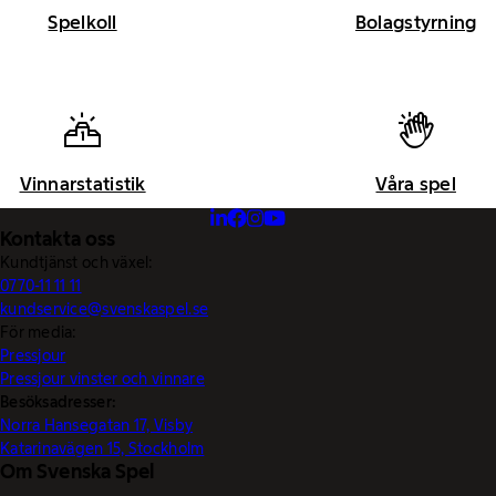
Spelkoll
Bolagstyrning
Vinnarstatistik
Våra spel
Kontakta oss
Kundtjänst och växel:
0770-11 11 11
kundservice@svenskaspel.se
För media:
Pressjour
Pressjour vinster och vinnare
Besöksadresser:
Norra Hansegatan 17, Visby
Katarinavägen 15, Stockholm
Om Svenska Spel