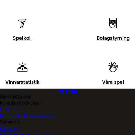
Spelkoll
Bolagstyrning
Vinnarstatistik
Våra spel
Kontakta oss
Kundtjänst och växel:
0770-11 11 11
kundservice@svenskaspel.se
För media:
Pressjour
Pressjour vinster och vinnare