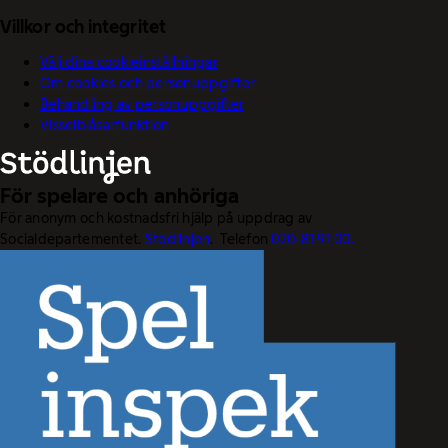
Villkor och integritet
Välj dina cookieinställningar
Om cookies och personuppgifter
Behandling av personuppgifter
Visselblåsarfunktion
För spelare och anhöriga
För anonym och kostnadsfri hjälp på uppdrag av
Socialdepartementet.
Stödlinjen
. Telefon
020-81 91 00.