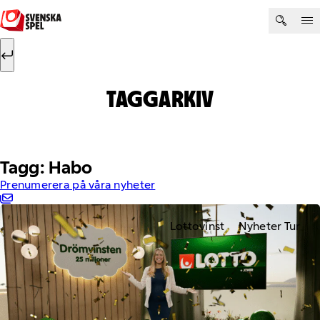
Hoppa till innehåll
Sök efter:
Sök
TAGGARKIV
Tagg: Habo
Prenumerera på våra nyheter
Lottovinst
Nyheter Tur