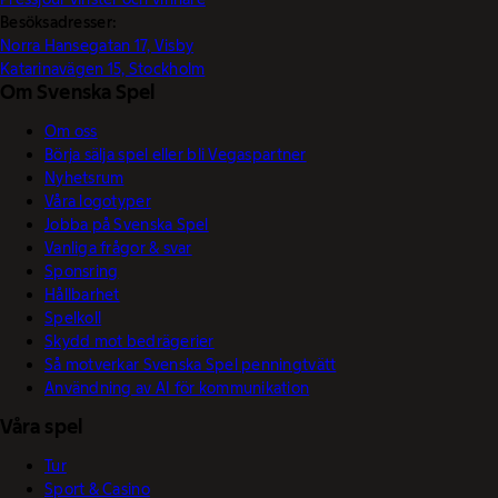
Besöksadresser:
Norra Hansegatan 17, Visby
Katarinavägen 15, Stockholm
Om Svenska Spel
Om oss
Börja sälja spel eller bli Vegaspartner
Nyhetsrum
Våra logotyper
Jobba på Svenska Spel
Vanliga frågor & svar
Sponsring
Hållbarhet
Spelkoll
Skydd mot bedrägerier
Så motverkar Svenska Spel penningtvätt
Användning av AI för kommunikation
Våra spel
Tur
Sport & Casino