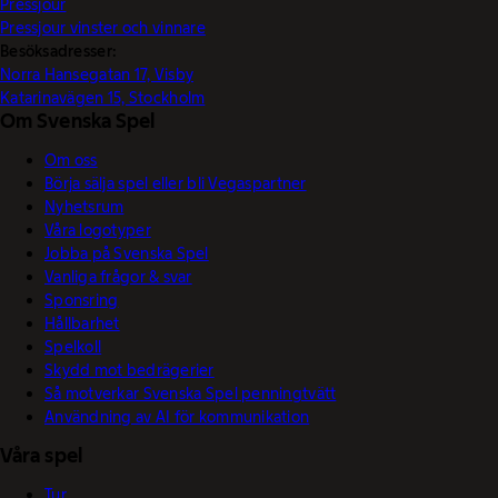
Pressjour
Pressjour vinster och vinnare
Besöksadresser:
Norra Hansegatan 17, Visby
Katarinavägen 15, Stockholm
Om Svenska Spel
Om oss
Börja sälja spel eller bli Vegaspartner
Nyhetsrum
Våra logotyper
Jobba på Svenska Spel
Vanliga frågor & svar
Sponsring
Hållbarhet
Spelkoll
Skydd mot bedrägerier
Så motverkar Svenska Spel penningtvätt
Användning av AI för kommunikation
Våra spel
Tur