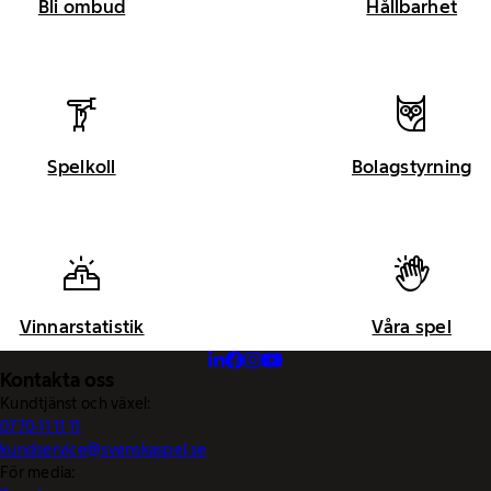
Bli ombud
Hållbarhet
Spelkoll
Bolagstyrning
Vinnarstatistik
Våra spel
Kontakta oss
Kundtjänst och växel:
0770-11 11 11
kundservice@svenskaspel.se
För media: