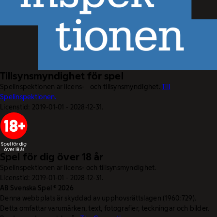
Tillsynsmyndighet för spel
Spelinspektionen är licens- och tillsynsmyndighet.
Till
Spelinspektionen.
Licenstid: 2019-01-01 - 2028-12-31.
Spel för dig över 18 år
Spelinspektionen är licens- och tillsynsmyndighet.
Licenstid: 2019-01-01 - 2028-12-31.
AB Svenska Spel © 2026
Denna webbplats är skyddad av upphovsrättslagen (1960:729).
Detta omfattar varumärken, text, fotografier, teckningar och bilder.