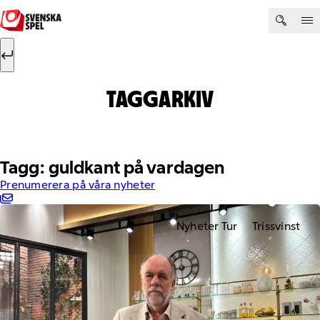
Hoppa till innehåll
Sök efter:
Sök
TAGGARKIV
Tagg: guldkant på vardagen
Prenumerera på våra nyheter
Nyheter Tur
Trissvinst