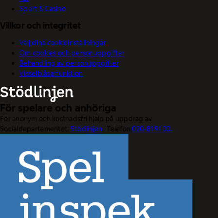
Sport & Casino
Villkor och integritet
Välj dina cookieinställningar
Om cookies och personuppgifter
Behandling av personuppgifter
Visselblåsarfunktion
För spelare och anhöriga
För anonym och kostnadsfri hjälp på uppdrag av
Socialdepartementet.
Stödlinjen
. Telefon
020-81 91 00.