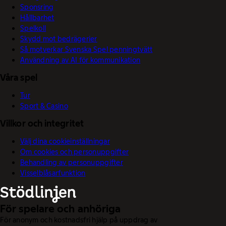
Sponsring
Hållbarhet
Spelkoll
Skydd mot bedrägerier
Så motverkar Svenska Spel penningtvätt
Användning av AI för kommunikation
Våra spel
Tur
Sport & Casino
Villkor och integritet
Välj dina cookieinställningar
Om cookies och personuppgifter
Behandling av personuppgifter
Visselblåsarfunktion
För spelare och anhöriga
För anonym och kostnadsfri hjälp på uppdrag av