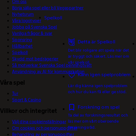
Om oss
Börja sälja spel eller bli Vegaspartner
Nyhetsrum
Spelkoll
Våra logotyper
Jobba på Svenska Spel
Vanliga frågor & svar
Sponsring
Detta är Spelkoll
Hållbarhet
Det blir roligare att spela när det
Spelkoll
är tryggt och säkert. Läs mer om
Skydd mot bedrägerier
vår spelkoll.
Så motverkar Svenska Spel penningtvätt
Användning av AI för kommunikation
Känn igen spelproblem
Våra spel
Lär dig känna igen spelproblem
och hur du kan få eller ge stöd.
Tur
Sport & Casino
Forskning om spel
Villkor och integritet
Ta del av forskningsresultat och
läs mer om vårt oberoende
Välj dina cookieinställningar
forskningsråd.
Om cookies och personuppgifter
Behandling av personuppgifter