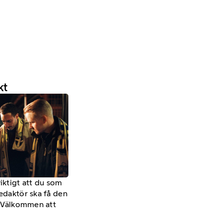
kt
viktigt att du som
redaktör ska få den
a. Välkommen att