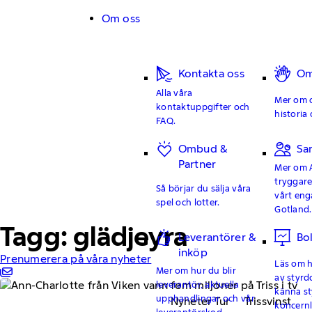
Hoppa till innehåll
Om oss
Kontakta oss
Om
Alla våra
Mer om o
kontaktuppgifter och
historia 
FAQ.
Ombud &
Sa
Partner
Mer om 
tryggar
Så börjar du sälja våra
vårt en
spel och lotter.
Gotland.
Tagg: glädjeyra
Leverantörer &
Bo
inköp
Prenumerera på våra nyheter
Läs om hu
Mer om hur du blir
av styrd
leverantör, aktuella
känna st
upphandlingar och vår
Nyheter Tur
Trissvinst
koncern
leverantörskod.