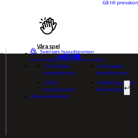
Gå till pressko
Våra spel
Sveriges huvudsponsor
Vi är Sveriges största sponsor av idrott.
Fotbollens
Ishockeyns
Sök ef
huvudsponsor
huvudsponsor
SOK:s
Skidförbundets
huvudsponsor
huvudsponsor
Sök
Våra samarbeten