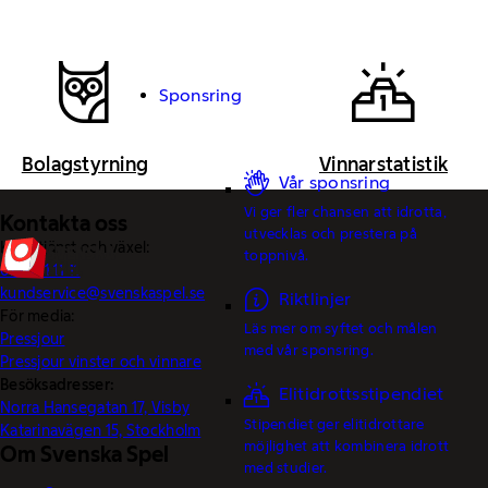
Sponsring
Bolagstyrning
Vinnarstatistik
Vår sponsring
Vi ger fler chansen att idrotta,
Kontakta oss
utvecklas och prestera på
Kundtjänst och växel:
toppnivå.
0770-11 11 11
kundservice@svenskaspel.se
Riktlinjer
För media:
Läs mer om syftet och målen
Pressjour
med vår sponsring.
Pressjour vinster och vinnare
Besöksadresser:
Elitidrottsstipendiet
Norra Hansegatan 17, Visby
Stipendiet ger elitidrottare
Katarinavägen 15, Stockholm
möjlighet att kombinera idrott
Om Svenska Spel
med studier.