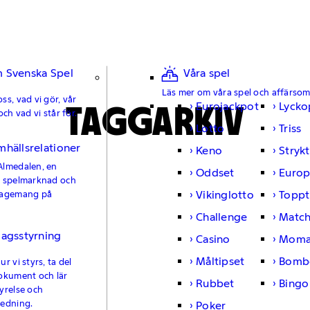
 Svenska Spel
Våra spel
Läs mer om våra spel och affärso
ss, vad vi gör, vår
TAGGARKIV
Eurojackpot
Lycko
och vad vi står för.
Lotto
Triss
mhällsrelationer
Keno
Strykt
Almedalen, en
Oddset
Europ
e spelmarknad och
Vikinglotto
Toppt
gagemang på
Challenge
Matc
lagsstyrning
Casino
Moma
Måltipset
Bomb
r vi styrs, ta del
okument och lär
Rubbet
Bingo
yrelse och
ledning.
Poker