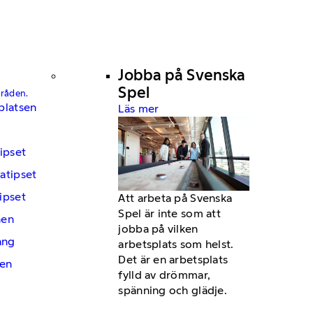
Jobba på Svenska
Spel
mråden.
platsen
Läs mer
ipset
atipset
ipset
Att arbeta på Svenska
Spel är inte som att
hen
jobba på vilken
ng
arbetsplats som helst.
Det är en arbetsplats
en
fylld av drömmar,
spänning och glädje.