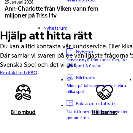
23 Januari 2026
Ann-Charlotte från Viken vann fem
miljoner på Triss i tv
Nyhetsrum
Hjälp att hitta rätt
Du kan alltid kontakta vår kundservice. Eller kika
Nyheter
Där samlar vi svaren på de vanligaste frågorna
Senaste nytt från koncernen, Tur
Svenska Spel och det vi gör.
och Sport & Casino.
Kontakt och FAQ
Bildbank
Bilder på talespersoner och våra
olika spel.
Fakta och statistik
Bli ombud
Hållbarhet
Statistik och fakta om storvinster
genom åren.