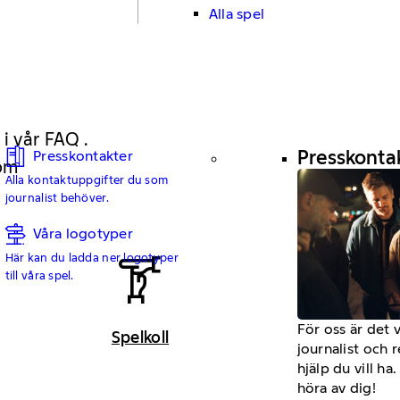
Alla spel
 i vår FAQ .
Presskonta
Presskontakter
 om
Alla kontaktuppgifter du som
journalist behöver.
Våra logotyper
Här kan du ladda ner logotyper
till våra spel.
För oss är det 
Spelkoll
journalist och 
hjälp du vill h
höra av dig!