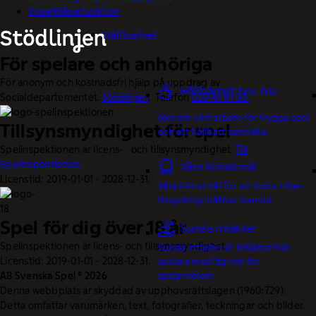
Visselblåsarfunktion
Hållbarhet
För spelare och anhöriga
För anonym och kostnadsfri hjälp på uppdrag av
Hållbarhet hos oss
Socialdepartementet.
Stödlinjen
. Telefon
020-81 91 00.
Mer om vårt arbete för trygga spel
Tillsynsmyndighet för spel
och ett hållbart samhälle.
Spelinspektionen är licens- och tillsynsmyndighet.
Till
Spelinspektionen.
Våra klimatmål
Licenstid: 2019-01-01 - 2028-12-31.
Våra klimatmål för att bidra till en
långsiktigt hållbar framtid.
Spel för dig över 18 år
Sunda intäkter
Spelinspektionen är licens- och tillsynsmyndighet.
Sunda intäkter är intäkter från
Licenstid: 2019-01-01 - 2028-12-31.
spelare med låg risk för
AB Svenska Spel © 2026
spelproblem.
Denna webbplats är skyddad av upphovsrättslagen (1960:729).
Detta omfattar varumärken, text, fotografier, teckningar och bilder.