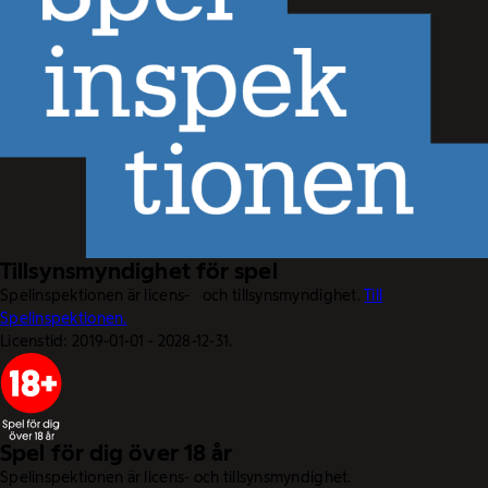
Tillsynsmyndighet för spel
Spelinspektionen är licens- och tillsynsmyndighet.
Till
Spelinspektionen.
Licenstid: 2019-01-01 - 2028-12-31.
Spel för dig över 18 år
Spelinspektionen är licens- och tillsynsmyndighet.