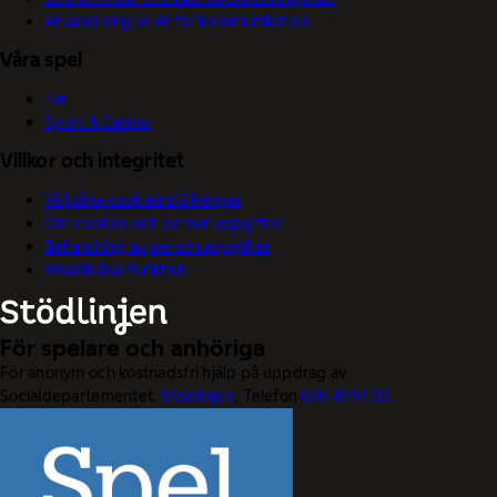
Användning av AI för kommunikation
Våra spel
Tur
Sport & Casino
Villkor och integritet
Välj dina cookieinställningar
Om cookies och personuppgifter
Behandling av personuppgifter
Visselblåsarfunktion
För spelare och anhöriga
För anonym och kostnadsfri hjälp på uppdrag av
Socialdepartementet.
Stödlinjen
. Telefon
020-81 91 00.