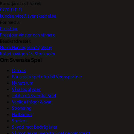
Kundtjänst och växel:
0770-11 11 11
kundservice@svenskaspel.se
För media:
Pressjour
Pressjour vinster och vinnare
Besöksadresser:
Norra Hansegatan 17, Visby
Katarinavägen 15, Stockholm
Om Svenska Spel
Om oss
Börja sälja spel eller bli Vegaspartner
Nyhetsrum
Våra logotyper
Jobba på Svenska Spel
Vanliga frågor & svar
Sponsring
Hållbarhet
Spelkoll
Skydd mot bedrägerier
Så motverkar Svenska Spel penningtvätt