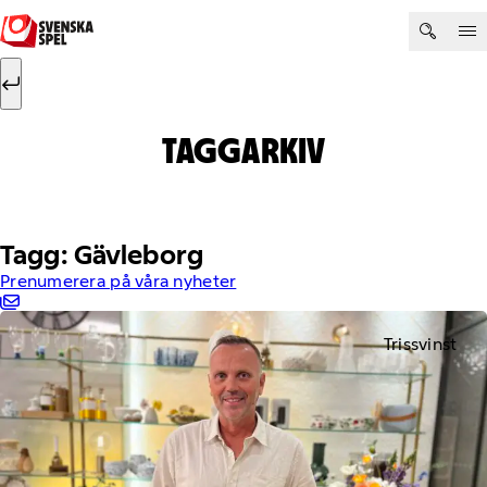
Hoppa till innehåll
Sök efter:
Sök
TAGGARKIV
Tagg: Gävleborg
Prenumerera på våra nyheter
Trissvinst