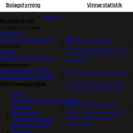
Bolagstyrning
Vinnarstatistik
Spelkoll
Kontakta oss
Kundtjänst och växel:
0770-11 11 11
kundservice@svenskaspel.se
Detta är Spelkoll
För media:
Det blir roligare att spela när det
Pressjour
är tryggt och säkert. Läs mer om
Pressjour vinster och vinnare
vår spelkoll.
Besöksadresser:
Norra Hansegatan 17, Visby
Känn igen spelproblem
Katarinavägen 15, Stockholm
Om Svenska Spel
Lär dig känna igen spelproblem
och hur du kan få eller ge stöd.
Om oss
Börja sälja spel eller bli Vegaspartner
Forskning om spel
Nyhetsrum
Ta del av forskningsresultat och
Våra logotyper
läs mer om vårt oberoende
Jobba på Svenska Spel
forskningsråd.
Vanliga frågor & svar
Sponsring