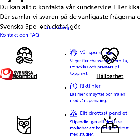
Du kan alltid kontakta vår kundservice. Eller kika
Där samlar vi svaren på de vanligaste frågorna
Svenska Spel och det vi gör.
Sponsring
Kontakt och FAQ
Vår sponsring
Vi ger fler chansen att idrotta,
utvecklas och prestera på
toppnivå.
Bli ombud
Hållbarhet
Riktlinjer
Läs mer om syftet och målen
med vår sponsring.
Elitidrottsstipendiet
Stipendiet ger elitidrottare
möjlighet att kombinera idrott
med studier.