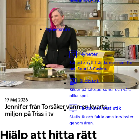
Nyhetsrum
Nyheter
Senaste nytt från koncernen, Tur
och Sport & Casino.
Bildbank
Bilder på talespersoner och våra
olika spel.
19 Maj 2026
Jennifer från Torsåker vann en kvarts
Fakta och statistik
miljon på Triss i tv
Statistik och fakta om storvinster
genom åren.
Hjälp att hitta rätt