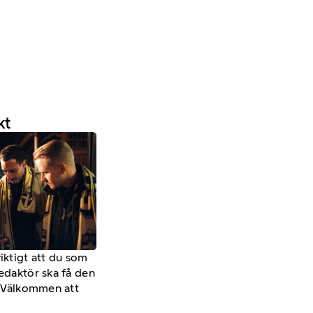
kt
viktigt att du som
redaktör ska få den
a. Välkommen att