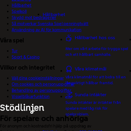
Hållbarhet
Spelkoll
Hållbarhet
Skydd mot bedrägerier
Så motverkar Svenska Spel penningtvätt
Användning av AI för kommunikation
Hållbarhet hos oss
Våra spel
Mer om vårt arbete för trygga spel
Tur
och ett hållbart samhälle.
Sport & Casino
Villkor och integritet
Våra klimatmål
Våra klimatmål för att bidra till en
Välj dina cookieinställningar
långsiktigt hållbar framtid.
Om cookies och personuppgifter
Behandling av personuppgifter
Sunda intäkter
Visselblåsarfunktion
Sunda intäkter är intäkter från
spelare med låg risk för
spelproblem.
För spelare och anhöriga
För anonym och kostnadsfri hjälp på uppdrag av