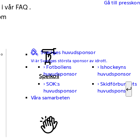
Gå till pressko
 i vår FAQ .
 om
Sveriges huvudsponsor
Vi är Sveriges största sponsor av idrott.
Fotbollens
Ishockeyns
Sök ef
huvudsponsor
huvudsponsor
Spelkoll
SOK:s
Skidförbundets
huvudsponsor
huvudsponsor
Sök
Våra samarbeten