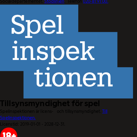
Socialdepartementet.
Stödlinjen
. Telefon
020-81 91 00.
Tillsynsmyndighet för spel
Spelinspektionen är licens- och tillsynsmyndighet.
Till
Spelinspektionen.
Licenstid: 2019-01-01 - 2028-12-31.