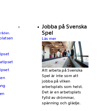
Jobba på Svenska
Spel
mråden.
platsen
Läs mer
ipset
atipset
ipset
Att arbeta på Svenska
Spel är inte som att
hen
jobba på vilken
ng
arbetsplats som helst.
Det är en arbetsplats
en
fylld av drömmar,
spänning och glädje.