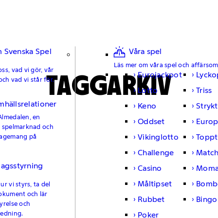
 Svenska Spel
Våra spel
Läs mer om våra spel och affärso
ss, vad vi gör, vår
TAGGARKIV
Eurojackpot
Lycko
och vad vi står för.
Lotto
Triss
mhällsrelationer
Keno
Strykt
Almedalen, en
Oddset
Europ
e spelmarknad och
Vikinglotto
Toppt
gagemang på
Challenge
Matc
lagsstyrning
Casino
Moma
Måltipset
Bomb
r vi styrs, ta del
okument och lär
Rubbet
Bingo
yrelse och
ledning.
Poker