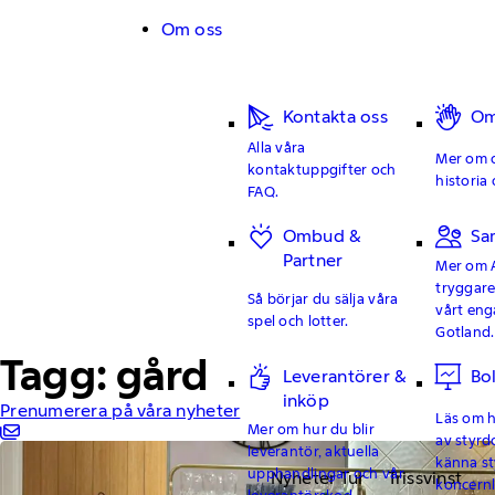
Hoppa till innehåll
Om oss
Kontakta oss
Om
Alla våra
Mer om o
kontaktuppgifter och
historia 
FAQ.
Ombud &
Sa
Partner
Mer om 
tryggar
Så börjar du sälja våra
vårt en
spel och lotter.
Gotland.
Tagg: gård
Leverantörer &
Bo
inköp
Prenumerera på våra nyheter
Läs om hu
Mer om hur du blir
av styrd
leverantör, aktuella
känna st
upphandlingar och vår
Nyheter Tur
Trissvinst
koncern
leverantörskod.