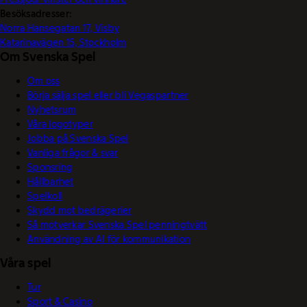
Besöksadresser:
Norra Hansegatan 17, Visby
Katarinavägen 15, Stockholm
Om Svenska Spel
Om oss
Börja sälja spel eller bli Vegaspartner
Nyhetsrum
Våra logotyper
Jobba på Svenska Spel
Vanliga frågor & svar
Sponsring
Hållbarhet
Spelkoll
Skydd mot bedrägerier
Så motverkar Svenska Spel penningtvätt
Användning av AI för kommunikation
Våra spel
Tur
Sport & Casino