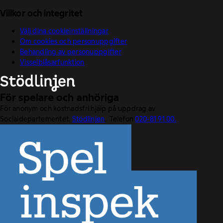
Villkor och integritet
Välj dina cookieinställningar
Om cookies och personuppgifter
Behandling av personuppgifter
Visselblåsarfunktion
För spelare och anhöriga
För anonym och kostnadsfri hjälp på uppdrag av
Socialdepartementet.
Stödlinjen
. Telefon
020-81 91 00.