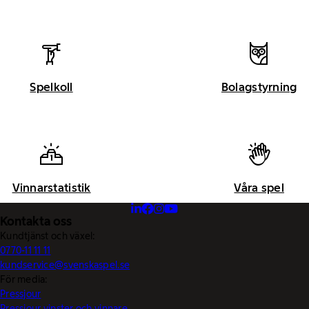
Spelkoll
Bolagstyrning
Vinnarstatistik
Våra spel
Kontakta oss
Kundtjänst och växel:
0770-11 11 11
kundservice@svenskaspel.se
För media:
Pressjour
Pressjour vinster och vinnare