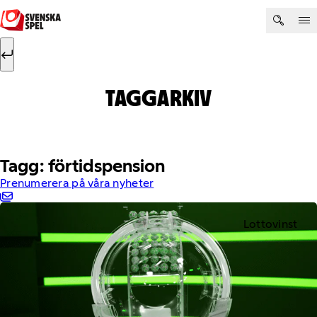
Hoppa till innehåll
Sök efter:
Sök
TAGGARKIV
Tagg: förtidspension
Prenumerera på våra nyheter
Lottovinst