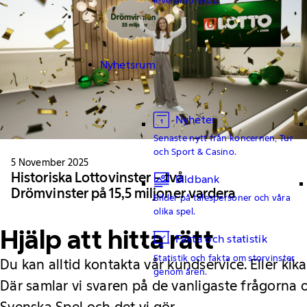
Nyhetsrum
Nyheter
Senaste nytt från koncernen, Tur
och Sport & Casino.
5 November 2025
Historiska Lottovinster – två
Bildbank
Drömvinster på 15,5 miljoner vardera
Bilder på talespersoner och våra
olika spel.
Hjälp att hitta rätt
Fakta och statistik
Statistik och fakta om storvinster
Du kan alltid kontakta vår kundservice. Eller kika
genom åren.
Där samlar vi svaren på de vanligaste frågorna