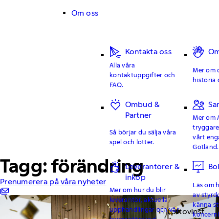
Hoppa till innehåll
Om oss
Kontakta oss
Om
Alla våra
Mer om o
kontaktuppgifter och
historia 
FAQ.
Ombud &
Sa
Partner
Mer om 
tryggar
Så börjar du sälja våra
vårt en
spel och lotter.
Gotland.
Tagg: förändring
Leverantörer &
Bo
inköp
Prenumerera på våra nyheter
Läs om hu
Mer om hur du blir
av styrd
leverantör, aktuella
känna st
upphandlingar och vår
Lottovinst
koncern
leverantörskod.