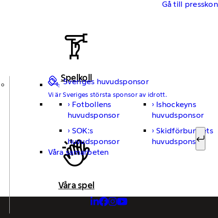
Gå till pressko
Spelkoll
Sveriges huvudsponsor
Vi är Sveriges största sponsor av idrott.
Fotbollens
Ishockeyns
Sök ef
huvudsponsor
huvudsponsor
SOK:s
Skidförbundets
huvudsponsor
huvudsponsor
Sök
Våra samarbeten
Våra spel