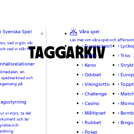
 Svenska Spel
Våra spel
Läs mer om våra spel och affärso
ss, vad vi gör, vår
TAGGARKIV
Eurojackpot
Lycko
och vad vi står för.
Lotto
Triss
mhällsrelationer
Keno
Strykt
Almedalen, en
Oddset
Europ
e spelmarknad och
Vikinglotto
Toppt
gagemang på
Challenge
Matc
lagsstyrning
Casino
Moma
Måltipset
Bomb
r vi styrs, ta del
okument och lär
Rubbet
Bingo
yrelse och
ledning.
Poker