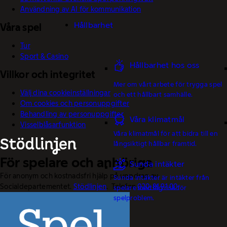
Användning av AI för kommunikation
Hållbarhet
Våra spel
Tur
Sport & Casino
Hållbarhet hos oss
Villkor och integritet
Mer om vårt arbete för trygga spel
Välj dina cookieinställningar
och ett hållbart samhälle.
Om cookies och personuppgifter
Behandling av personuppgifter
Våra klimatmål
Visselblåsarfunktion
Våra klimatmål för att bidra till en
långsiktigt hållbar framtid.
För spelare och anhöriga
Sunda intäkter
För anonym och kostnadsfri hjälp på uppdrag av
Sunda intäkter är intäkter från
Socialdepartementet.
Stödlinjen
. Telefon
020-81 91 00.
spelare med låg risk för
spelproblem.