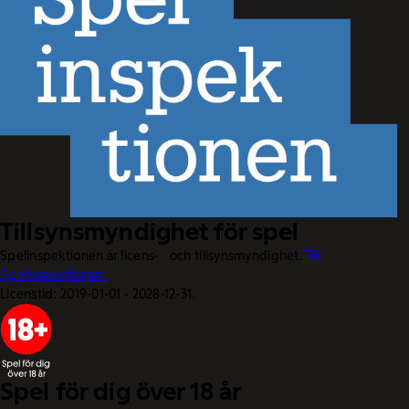
Tillsynsmyndighet för spel
Spelinspektionen är licens- och tillsynsmyndighet.
Till
Spelinspektionen.
Licenstid: 2019-01-01 - 2028-12-31.
Spel för dig över 18 år