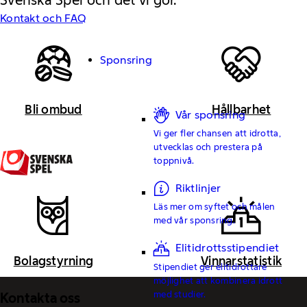
Svenska Spel och det vi gör.
Kontakt och FAQ
Sponsring
Bli ombud
Hållbarhet
Vår sponsring
Vi ger fler chansen att idrotta,
utvecklas och prestera på
toppnivå.
Riktlinjer
Läs mer om syftet och målen
med vår sponsring.
Elitidrottsstipendiet
Bolagstyrning
Vinnarstatistik
Stipendiet ger elitidrottare
möjlighet att kombinera idrott
med studier.
Kontakta oss