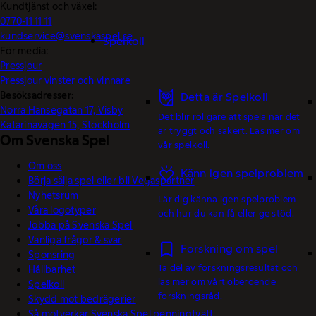
Kundtjänst och växel:
0770-11 11 11
kundservice@svenskaspel.se
Spelkoll
För media:
Pressjour
Pressjour vinster och vinnare
Besöksadresser:
Detta är Spelkoll
Norra Hansegatan 17, Visby
Det blir roligare att spela när det
Katarinavägen 15, Stockholm
är tryggt och säkert. Läs mer om
Om Svenska Spel
vår spelkoll.
Om oss
Känn igen spelproblem
Börja sälja spel eller bli Vegaspartner
Nyhetsrum
Lär dig känna igen spelproblem
Våra logotyper
och hur du kan få eller ge stöd.
Jobba på Svenska Spel
Vanliga frågor & svar
Forskning om spel
Sponsring
Ta del av forskningsresultat och
Hållbarhet
läs mer om vårt oberoende
Spelkoll
forskningsråd.
Skydd mot bedrägerier
Så motverkar Svenska Spel penningtvätt