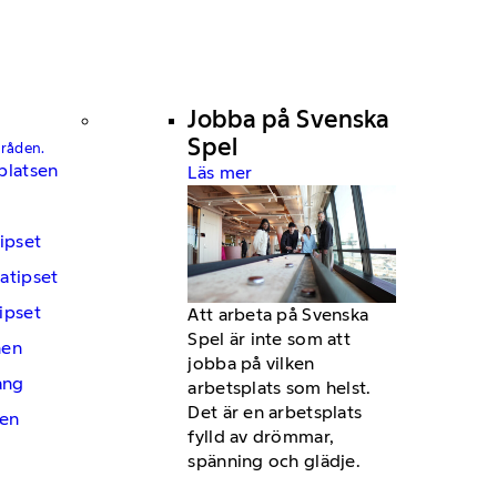
Jobba på Svenska
Spel
mråden.
platsen
Läs mer
ipset
atipset
ipset
Att arbeta på Svenska
Spel är inte som att
hen
jobba på vilken
ng
arbetsplats som helst.
Det är en arbetsplats
en
fylld av drömmar,
spänning och glädje.