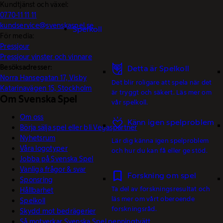
Kundtjänst och växel:
0770-11 11 11
kundservice@svenskaspel.se
Spelkoll
För media:
Pressjour
Pressjour vinster och vinnare
Besöksadresser:
Detta är Spelkoll
Norra Hansegatan 17, Visby
Det blir roligare att spela när det
Katarinavägen 15, Stockholm
är tryggt och säkert. Läs mer om
Om Svenska Spel
vår spelkoll.
Om oss
Känn igen spelproblem
Börja sälja spel eller bli Vegaspartner
Nyhetsrum
Lär dig känna igen spelproblem
Våra logotyper
och hur du kan få eller ge stöd.
Jobba på Svenska Spel
Vanliga frågor & svar
Forskning om spel
Sponsring
Ta del av forskningsresultat och
Hållbarhet
läs mer om vårt oberoende
Spelkoll
forskningsråd.
Skydd mot bedrägerier
Så motverkar Svenska Spel penningtvätt