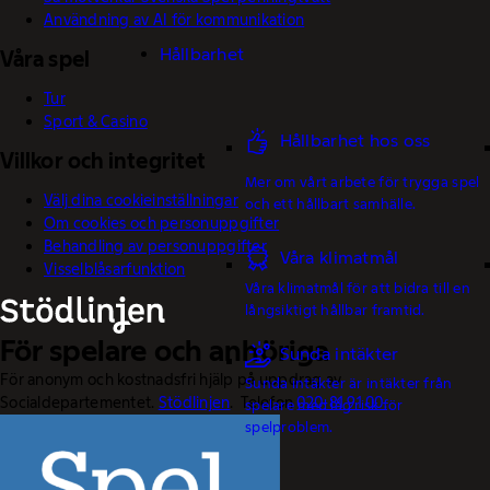
Användning av AI för kommunikation
Hållbarhet
Våra spel
Tur
Sport & Casino
Hållbarhet hos oss
Villkor och integritet
Mer om vårt arbete för trygga spel
Välj dina cookieinställningar
och ett hållbart samhälle.
Om cookies och personuppgifter
Behandling av personuppgifter
Våra klimatmål
Visselblåsarfunktion
Våra klimatmål för att bidra till en
långsiktigt hållbar framtid.
För spelare och anhöriga
Sunda intäkter
För anonym och kostnadsfri hjälp på uppdrag av
Sunda intäkter är intäkter från
Socialdepartementet.
Stödlinjen
. Telefon
020-81 91 00.
spelare med låg risk för
spelproblem.