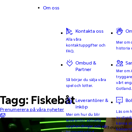
Hoppa till innehåll
Om oss
Kontakta oss
Om
Alla våra
Mer om o
kontaktuppgifter och
historia 
FAQ.
Ombud &
Sa
Partner
Mer om 
tryggar
Så börjar du sälja våra
vårt en
spel och lotter.
Gotland.
Tagg: Fiskebåt
Leverantörer &
Bo
inköp
Prenumerera på våra nyheter
Läs om hu
Mer om hur du blir
av styrd
leverantör, aktuella
känna st
upphandlingar och vår
Lottovinst
koncern
leverantörskod.