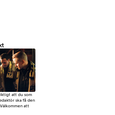
kt
viktigt att du som
redaktör ska få den
a. Välkommen att