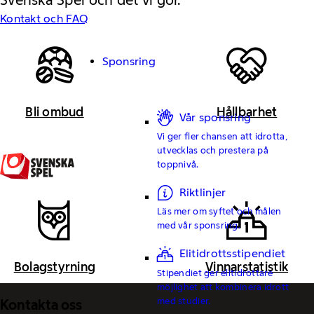
Svenska Spel och det vi gör.
Kontakt och FAQ
Sponsring
Bli ombud
Hållbarhet
Vår sponsring
Vi ger fler chansen att idrotta,
utvecklas och prestera på
toppnivå.
Riktlinjer
Läs mer om syftet och målen
med vår sponsring.
Elitidrottsstipendiet
Bolagstyrning
Vinnarstatistik
Stipendiet ger elitidrottare
möjlighet att kombinera idrott
med studier.
Kontakta oss