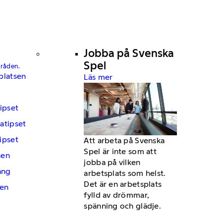
Jobba på Svenska
Spel
mråden.
platsen
Läs mer
ipset
atipset
ipset
Att arbeta på Svenska
Spel är inte som att
hen
jobba på vilken
ng
arbetsplats som helst.
Det är en arbetsplats
en
fylld av drömmar,
spänning och glädje.