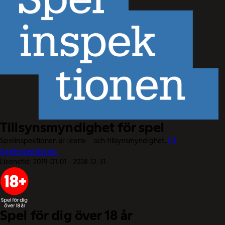
Tillsynsmyndighet för spel
Spelinspektionen är licens- och tillsynsmyndighet.
Till
Spelinspektionen.
Licenstid: 2019-01-01 - 2028-12-31.
Spel för dig över 18 år