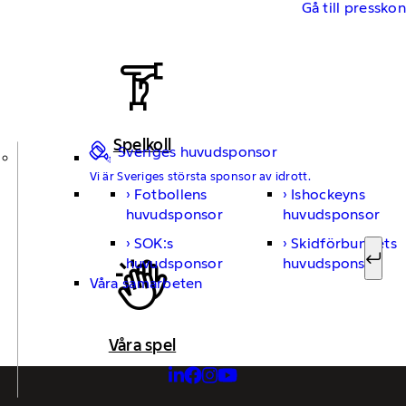
Gå till pressko
Spelkoll
Sveriges huvudsponsor
Vi är Sveriges största sponsor av idrott.
Fotbollens
Ishockeyns
Sök ef
huvudsponsor
huvudsponsor
SOK:s
Skidförbundets
huvudsponsor
huvudsponsor
Sök
Våra samarbeten
Våra spel