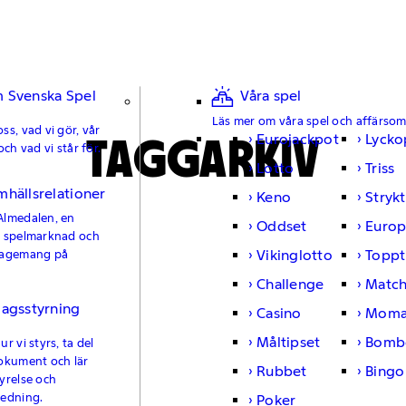
 Svenska Spel
Våra spel
Läs mer om våra spel och affärso
ss, vad vi gör, vår
TAGGARKIV
Eurojackpot
Lycko
och vad vi står för.
Lotto
Triss
mhällsrelationer
Keno
Strykt
Almedalen, en
Oddset
Europ
e spelmarknad och
Vikinglotto
Toppt
gagemang på
Challenge
Matc
lagsstyrning
Casino
Moma
Måltipset
Bomb
r vi styrs, ta del
okument och lär
Rubbet
Bingo
yrelse och
ledning.
Poker