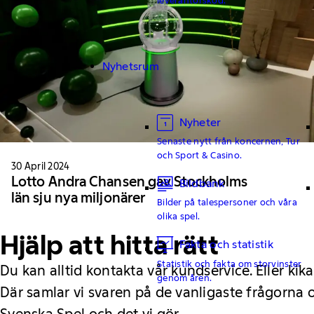
Nyhetsrum
Nyheter
Senaste nytt från koncernen, Tur
och Sport & Casino.
30 April 2024
Lotto Andra Chansen gav Stockholms
Bildbank
län sju nya miljonärer
Bilder på talespersoner och våra
olika spel.
Hjälp att hitta rätt
Fakta och statistik
Statistik och fakta om storvinster
Du kan alltid kontakta vår kundservice. Eller kika
genom åren.
Där samlar vi svaren på de vanligaste frågorna