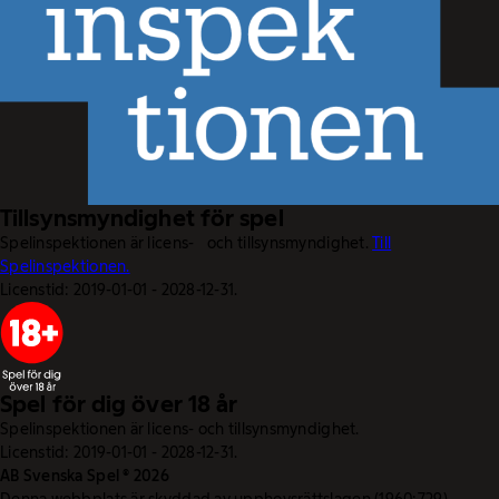
Tillsynsmyndighet för spel
Spelinspektionen är licens- och tillsynsmyndighet.
Till
Spelinspektionen.
Licenstid: 2019-01-01 - 2028-12-31.
Spel för dig över 18 år
Spelinspektionen är licens- och tillsynsmyndighet.
Licenstid: 2019-01-01 - 2028-12-31.
AB Svenska Spel © 2026
Denna webbplats är skyddad av upphovsrättslagen (1960:729).