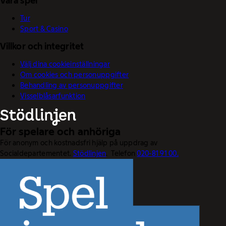
Våra spel
Tur
Sport & Casino
Villkor och integritet
Välj dina cookieinställningar
Om cookies och personuppgifter
Behandling av personuppgifter
Visselblåsarfunktion
För spelare och anhöriga
För anonym och kostnadsfri hjälp på uppdrag av
Socialdepartementet.
Stödlinjen
. Telefon
020-81 91 00.