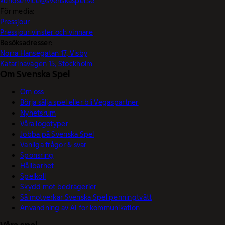
kundservice@svenskaspel.se
För media:
Pressjour
Pressjour vinster och vinnare
Besöksadresser:
Norra Hansegatan 17, Visby
Katarinavägen 15, Stockholm
Om Svenska Spel
Om oss
Börja sälja spel eller bli Vegaspartner
Nyhetsrum
Våra logotyper
Jobba på Svenska Spel
Vanliga frågor & svar
Sponsring
Hållbarhet
Spelkoll
Skydd mot bedrägerier
Så motverkar Svenska Spel penningtvätt
Användning av AI för kommunikation