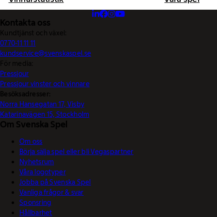
Kontakta oss
Kundtjänst och växel:
0770-11 11 11
kundservice@svenskaspel.se
För media:
Pressjour
Pressjour vinster och vinnare
Besöksadresser:
Norra Hansegatan 17, Visby
Katarinavägen 15, Stockholm
Om Svenska Spel
Om oss
Börja sälja spel eller bli Vegaspartner
Nyhetsrum
Våra logotyper
Jobba på Svenska Spel
Vanliga frågor & svar
Sponsring
Hållbarhet