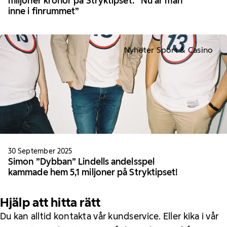
miljoner kronor på Stryktipset: ”Nu är man
inne i finrummet”
Nyheter Sport & Casino
30 September 2025
Simon ”Dybban” Lindells andelsspel
kammade hem 5,1 miljoner på Stryktipset!
Hjälp att hitta rätt
Du kan alltid kontakta vår kundservice. Eller kika i vår