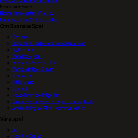
Pressjour vinster och vinnare
Besöksadresser:
Norra Hansegatan 17, Visby
Katarinavägen 15, Stockholm
Om Svenska Spel
Om oss
Börja sälja spel eller bli Vegaspartner
Nyhetsrum
Våra logotyper
Jobba på Svenska Spel
Vanliga frågor & svar
Sponsring
Hållbarhet
Spelkoll
Skydd mot bedrägerier
Så motverkar Svenska Spel penningtvätt
Användning av AI för kommunikation
Våra spel
Tur
Sport & Casino