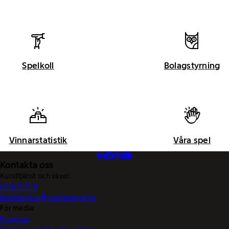
Spelkoll
Bolagstyrning
Vinnarstatistik
Våra spel
Kontakta oss
Kundtjänst och växel:
0770-11 11 11
kundservice@svenskaspel.se
För media:
Pressjour