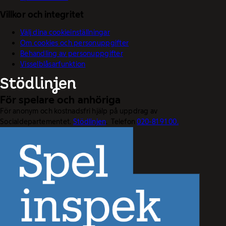
Villkor och integritet
Välj dina cookieinställningar
Om cookies och personuppgifter
Behandling av personuppgifter
Visselblåsarfunktion
För spelare och anhöriga
För anonym och kostnadsfri hjälp på uppdrag av
Socialdepartementet.
Stödlinjen
. Telefon
020-81 91 00.