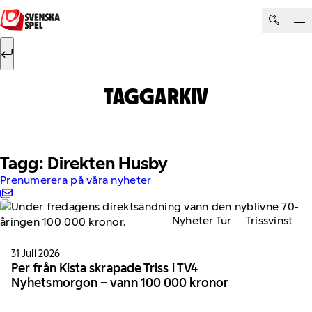
Hoppa till innehåll
Sök efter:
Sök
TAGGARKIV
Tagg: Direkten Husby
Prenumerera på våra nyheter
Nyheter Tur
Trissvinst
31 Juli 2026
Per från Kista skrapade Triss i TV4
Nyhetsmorgon – vann 100 000 kronor