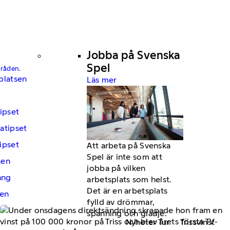
Jobba på Svenska
Spel
mråden.
platsen
Läs mer
ipset
atipset
ipset
Att arbeta på Svenska
Spel är inte som att
hen
jobba på vilken
ng
arbetsplats som helst.
Det är en arbetsplats
en
fylld av drömmar,
spänning och glädje.
Nyheter Tur
Trissvinst