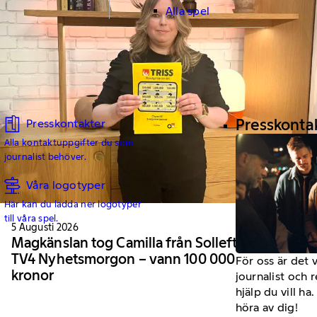
Alla spel
Presskonta
Presskontakter
Alla kontaktuppgifter du som
journalist behöver.
Våra logotyper
Här kan du ladda ner logotyper
till våra spel.
5 Augusti 2026
Magkänslan tog Camilla från Sollefteå till
TV4 Nyhetsmorgon – vann 100 000
För oss är det 
kronor
journalist och 
hjälp du vill h
höra av dig!