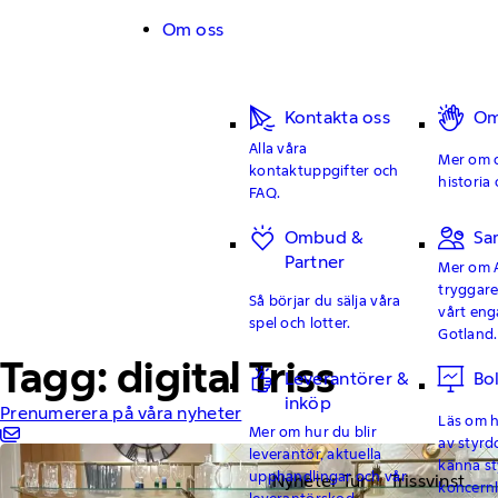
Hoppa till innehåll
Om oss
Kontakta oss
Om
Alla våra
Mer om o
kontaktuppgifter och
historia 
FAQ.
Ombud &
Sa
Partner
Mer om 
tryggar
Så börjar du sälja våra
vårt en
spel och lotter.
Gotland.
Tagg: digital Triss
Leverantörer &
Bo
inköp
Prenumerera på våra nyheter
Läs om hu
Mer om hur du blir
av styrd
leverantör, aktuella
känna st
upphandlingar och vår
Nyheter Tur
Trissvinst
koncern
leverantörskod.