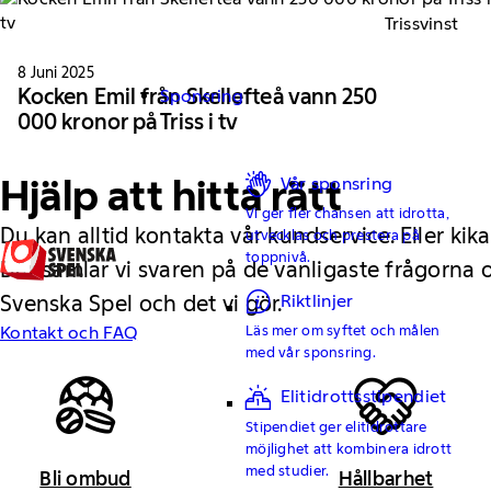
Trissvinst
8 Juni 2025
Kocken Emil från Skellefteå vann 250
Sponsring
000 kronor på Triss i tv
Hjälp att hitta rätt
Vår sponsring
Vi ger fler chansen att idrotta,
Du kan alltid kontakta vår kundservice. Eller kika
utvecklas och prestera på
toppnivå.
Där samlar vi svaren på de vanligaste frågorna
Riktlinjer
Svenska Spel och det vi gör.
Läs mer om syftet och målen
Kontakt och FAQ
med vår sponsring.
Elitidrottsstipendiet
Stipendiet ger elitidrottare
möjlighet att kombinera idrott
med studier.
Bli ombud
Hållbarhet