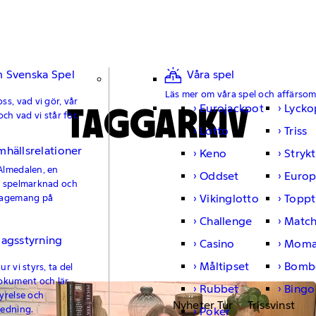
 Svenska Spel
Våra spel
Läs mer om våra spel och affärso
ss, vad vi gör, vår
TAGGARKIV
Eurojackpot
Lycko
och vad vi står för.
Lotto
Triss
mhällsrelationer
Keno
Strykt
Almedalen, en
Oddset
Europ
e spelmarknad och
Vikinglotto
Toppt
gagemang på
Challenge
Matc
lagsstyrning
Casino
Moma
Måltipset
Bomb
r vi styrs, ta del
okument och lär
Rubbet
Bingo
yrelse och
Nyheter Tur
Trissvinst
ledning.
Poker