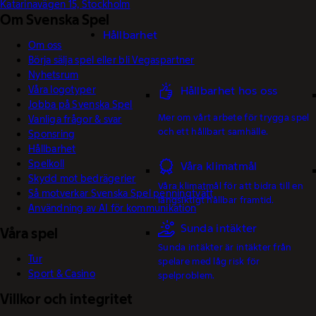
Katarinavägen 15, Stockholm
Om Svenska Spel
Hållbarhet
Om oss
Börja sälja spel eller bli Vegaspartner
Nyhetsrum
Våra logotyper
Hållbarhet hos oss
Jobba på Svenska Spel
Mer om vårt arbete för trygga spel
Vanliga frågor & svar
och ett hållbart samhälle.
Sponsring
Hållbarhet
Spelkoll
Våra klimatmål
Skydd mot bedrägerier
Våra klimatmål för att bidra till en
Så motverkar Svenska Spel penningtvätt
långsiktigt hållbar framtid.
Användning av AI för kommunikation
Sunda intäkter
Våra spel
Sunda intäkter är intäkter från
Tur
spelare med låg risk för
Sport & Casino
spelproblem.
Villkor och integritet