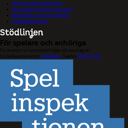
Välj dina cookieinställningar
Om cookies och personuppgifter
Behandling av personuppgifter
Visselblåsarfunktion
För spelare och anhöriga
För anonym och kostnadsfri hjälp på uppdrag av
Socialdepartementet.
Stödlinjen
. Telefon
020-81 91 00.