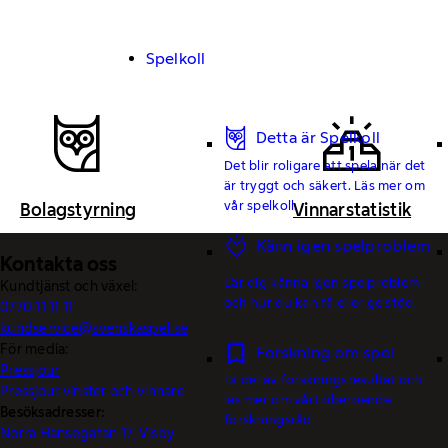
Spelkoll
Detta är Spelkoll
Det blir roligare att spela när det
är tryggt och säkert. Läs mer om
vår spelkoll.
Bolagstyrning
Vinnarstatistik
Känn igen spelproblem
Kontakta oss
Lär dig känna igen spelproblem
Kundtjänst och växel:
och hur du kan få eller ge stöd.
0770-11 11 11
kundservice@svenskaspel.se
För media:
Forskning om spel
Pressjour
Ta del av forskningsresultat och
Pressjour vinster och vinnare
läs mer om vårt oberoende
Besöksadresser:
forskningsråd.
Norra Hansegatan 17, Visby