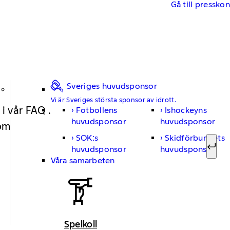
Gå till pressko
Sveriges huvudsponsor
Vi är Sveriges största sponsor av idrott.
 i vår FAQ .
Fotbollens
Ishockeyns
Sök ef
huvudsponsor
huvudsponsor
 om
SOK:s
Skidförbundets
huvudsponsor
huvudsponsor
Sök
Våra samarbeten
Spelkoll