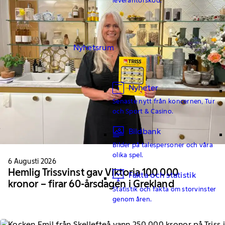
Nyhetsrum
Nyheter
Senaste nytt från koncernen, Tur
och Sport & Casino.
Bildbank
Bilder på talespersoner och våra
olika spel.
6 Augusti 2026
Hemlig Trissvinst gav Viktoria 100 000
Fakta och statistik
kronor – firar 60-årsdagen i Grekland
Statistik och fakta om storvinster
genom åren.