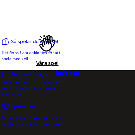
Så spelar du med koll
Det finns flera enkla tips för att
spela med koll.
Våra spel
Prata med unga
Prata med barn och unga på ett
sätt som bygger sunda vanor
från början.
Spelansvar
För att skapa trygga spel följer vi
kunden i varje steg av spelresan.