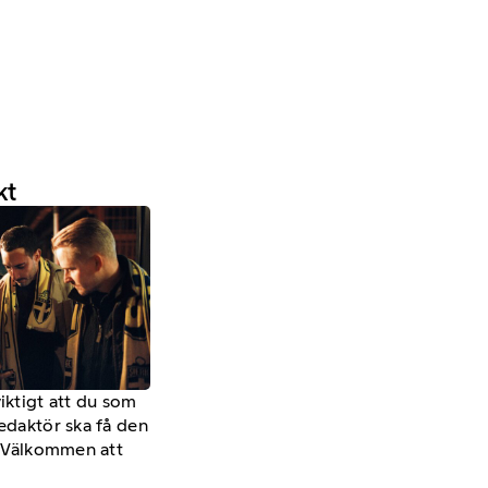
kt
viktigt att du som
redaktör ska få den
a. Välkommen att