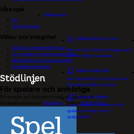
Våra spel
Hållbarhet
Tur
Sport & Casino
Villkor och integritet
Hållbarhet hos oss
Välj dina cookieinställningar
Mer om vårt arbete för trygga spel
Om cookies och personuppgifter
och ett hållbart samhälle.
Behandling av personuppgifter
Visselblåsarfunktion
Våra klimatmål
Våra klimatmål för att bidra till en
långsiktigt hållbar framtid.
För spelare och anhöriga
Sunda intäkter
För anonym och kostnadsfri hjälp på uppdrag av
Socialdepartementet.
Stödlinjen
. Telefon
020-81 91 00.
Sunda intäkter är intäkter från
spelare med låg risk för
spelproblem.