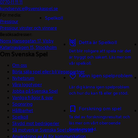
0770-11 11 11
kundservice@svenskaspel.se
För media:
Spelkoll
Pressjour
Pressjour vinster och vinnare
Besöksadresser:
Norra Hansegatan 17, Visby
Detta är Spelkoll
Katarinavägen 15, Stockholm
Det blir roligare att spela när det
Om Svenska Spel
är tryggt och säkert. Läs mer om
vår spelkoll.
Om oss
Börja sälja spel eller bli Vegaspartner
Känn igen spelproblem
Nyhetsrum
Våra logotyper
Lär dig känna igen spelproblem
Jobba på Svenska Spel
och hur du kan få eller ge stöd.
Vanliga frågor & svar
Sponsring
Forskning om spel
Hållbarhet
Spelkoll
Ta del av forskningsresultat och
läs mer om vårt oberoende
Skydd mot bedrägerier
forskningsråd.
Så motverkar Svenska Spel penningtvätt
Användning av AI för kommunikation