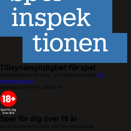
Tillsynsmyndighet för spel
Spelinspektionen är licens- och tillsynsmyndighet.
Till
Spelinspektionen.
Licenstid: 2019-01-01 - 2028-12-31.
Spel för dig över 18 år
Spelinspektionen är licens- och tillsynsmyndighet.