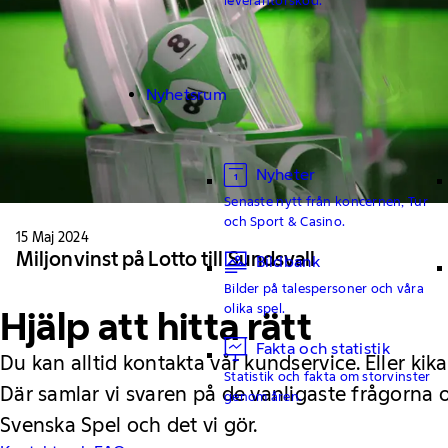
Nyhetsrum
Nyheter
Senaste nytt från koncernen, Tur
och Sport & Casino.
15 Maj 2024
Miljonvinst på Lotto till Sundsvall
Bildbank
Bilder på talespersoner och våra
olika spel.
Hjälp att hitta rätt
Fakta och statistik
Du kan alltid kontakta vår kundservice. Eller kika
Statistik och fakta om storvinster
Där samlar vi svaren på de vanligaste frågorna
genom åren.
Svenska Spel och det vi gör.