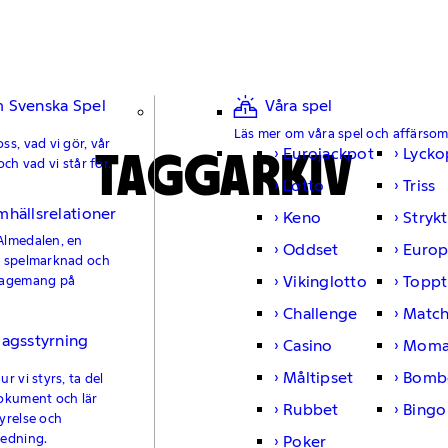
 Svenska Spel
Våra spel
Läs mer om våra spel och affärso
ss, vad vi gör, vår
TAGGARKIV
Eurojackpot
Lycko
och vad vi står för.
Lotto
Triss
mhällsrelationer
Keno
Strykt
Almedalen, en
Oddset
Europ
e spelmarknad och
Vikinglotto
Toppt
gagemang på
Challenge
Matc
lagsstyrning
Casino
Moma
Måltipset
Bomb
r vi styrs, ta del
okument och lär
Rubbet
Bingo
yrelse och
ledning.
Poker