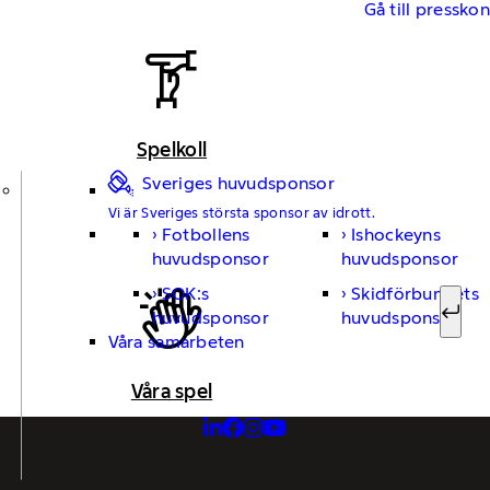
Gå till pressko
Spelkoll
Sveriges huvudsponsor
Vi är Sveriges största sponsor av idrott.
Fotbollens
Ishockeyns
Sök ef
huvudsponsor
huvudsponsor
SOK:s
Skidförbundets
huvudsponsor
huvudsponsor
Sök
Våra samarbeten
Våra spel