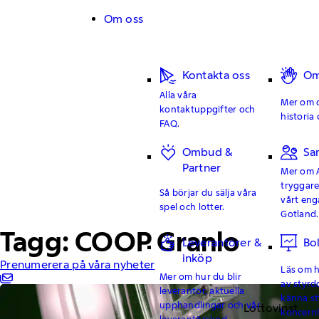
Hoppa till innehåll
Om oss
Kontakta oss
Om
Alla våra
Mer om o
kontaktuppgifter och
historia 
FAQ.
Ombud &
Sa
Partner
Mer om 
tryggar
Så börjar du sälja våra
vårt en
spel och lotter.
Gotland.
Tagg: COOP Granlo
Leverantörer &
Bo
inköp
Prenumerera på våra nyheter
Läs om hu
Mer om hur du blir
av styrd
leverantör, aktuella
känna st
upphandlingar och vår
Lottovinst
koncern
leverantörskod.