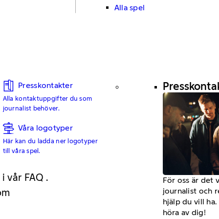
Alla spel
Presskonta
Presskontakter
Alla kontaktuppgifter du som
journalist behöver.
Våra logotyper
Här kan du ladda ner logotyper
till våra spel.
 i vår FAQ .
För oss är det 
journalist och 
 om
hjälp du vill h
höra av dig!