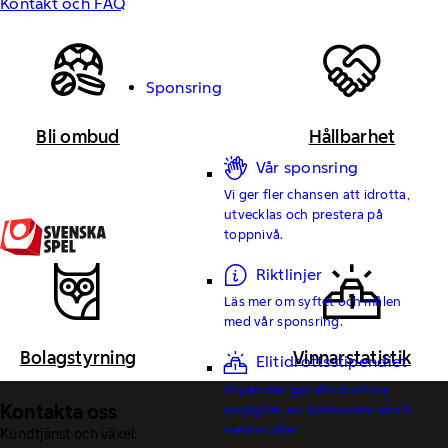
Kontakt och FAQ
Sponsring
Bli ombud
Hållbarhet
Vår sponsring
Vi ger fler chansen att idrotta,
utvecklas och prestera på
toppnivå.
Riktlinjer
Läs mer om syftet och målen
med vår sponsring.
Bolagstyrning
Vinnarstatistik
Elitidrottsstipendiet
Stipendiet ger elitidrottare
Kontakta oss
möjlighet att kombinera idrott
med studier.
Kundtjänst och växel: