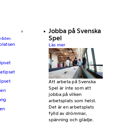
Jobba på Svenska
Spel
mråden.
platsen
Läs mer
ipset
atipset
ipset
Att arbeta på Svenska
Spel är inte som att
hen
jobba på vilken
ng
arbetsplats som helst.
Det är en arbetsplats
en
fylld av drömmar,
spänning och glädje.