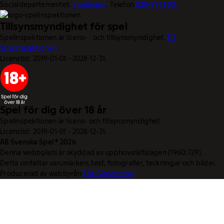
Socialdepartementet.
Stödlinjen
. Telefon
020-81 91 00.
Tillsynsmyndighet för spel
Spelinspektionen är licens- och tillsynsmyndighet.
Till
Spelinspektionen.
Licenstid: 2019-01-01 - 2028-12-31.
Spel för dig över 18 år
Spelinspektionen är licens- och tillsynsmyndighet.
Licenstid: 2019-01-01 - 2028-12-31.
AB Svenska Spel © 2026
Denna webbplats är skyddad av upphovsrättslagen (1960:729).
Detta omfattar varumärken, text, fotografier, teckningar och bilder.
Producerad av webbyrån
The Generation