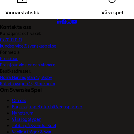
Vinnarstatistik
Våra spel
Kontakta oss
Kundtjänst och växel:
0770-11 11 11
kundservice@svenskaspel.se
För media:
Pressjour
Pressjour vinster och vinnare
Besöksadresser:
Norra Hansegatan 17, Visby
Katarinavägen 15, Stockholm
Om Svenska Spel
Om oss
Börja sälja spel eller bli Vegaspartner
Nyhetsrum
Våra logotyper
Jobba på Svenska Spel
Vanliga frågor & svar