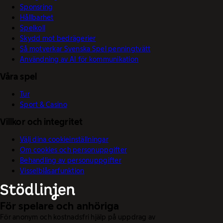
Sponsring
Hållbarhet
Spelkoll
Skydd mot bedrägerier
Så motverkar Svenska Spel penningtvätt
Användning av AI för kommunikation
Våra spel
Tur
Sport & Casino
Villkor och integritet
Välj dina cookieinställningar
Om cookies och personuppgifter
Behandling av personuppgifter
Visselblåsarfunktion
För spelare och anhöriga
För anonym och kostnadsfri hjälp på uppdrag av