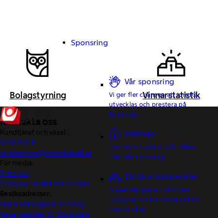
Sponsring
Vår sponsring
Bolagstyrning
Vinnarstatistik
Vi ger fler chansen att idrotta,
utvecklas och prestera på
toppnivå.
Kontakta oss
Kundtjänst och växel:
Riktlinjer
0770-11 11 11
Läs mer om syftet och målen
kundservice@svenskaspel.se
med vår sponsring.
För media:
Pressjour
Elitidrottsstipendiet
Pressjour vinster och vinnare
Stipendiet ger elitidrottare
Besöksadresser:
möjlighet att kombinera idrott
Norra Hansegatan 17, Visby
med studier.
Katarinavägen 15, Stockholm