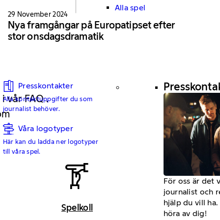
Alla spel
29 November 2024
Nya framgångar på Europatipset efter
stor onsdagsdramatik
Presskonta
Presskontakter
 i vår FAQ .
Alla kontaktuppgifter du som
journalist behöver.
 om
Våra logotyper
Här kan du ladda ner logotyper
till våra spel.
För oss är det 
journalist och 
hjälp du vill h
Spelkoll
höra av dig!