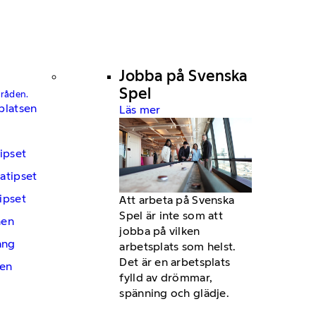
Jobba på Svenska
Spel
mråden.
platsen
Läs mer
ipset
atipset
ipset
Att arbeta på Svenska
Spel är inte som att
hen
jobba på vilken
ng
arbetsplats som helst.
Det är en arbetsplats
en
fylld av drömmar,
spänning och glädje.