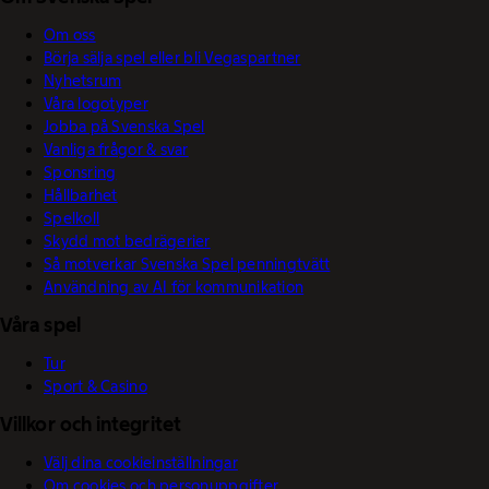
Om oss
Börja sälja spel eller bli Vegaspartner
Nyhetsrum
Våra logotyper
Jobba på Svenska Spel
Vanliga frågor & svar
Sponsring
Hållbarhet
Spelkoll
Skydd mot bedrägerier
Så motverkar Svenska Spel penningtvätt
Användning av AI för kommunikation
Våra spel
Tur
Sport & Casino
Villkor och integritet
Välj dina cookieinställningar
Om cookies och personuppgifter