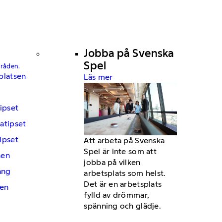
Jobba på Svenska
Spel
mråden.
platsen
Läs mer
ipset
atipset
ipset
Att arbeta på Svenska
Spel är inte som att
hen
jobba på vilken
ng
arbetsplats som helst.
Det är en arbetsplats
en
fylld av drömmar,
spänning och glädje.