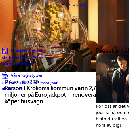
Alla spel
Presskonta
Presskontakter
Alla kontaktuppgifter du som
journalist behöver.
Våra logotyper
18 November 2024
Här kan du ladda ner logotyper
Person i Krokoms kommun vann 2,7
till våra spel.
miljoner på Eurojackpot ─ renoverar och
köper husvagn
För oss är det 
journalist och 
hjälp du vill h
höra av dig!