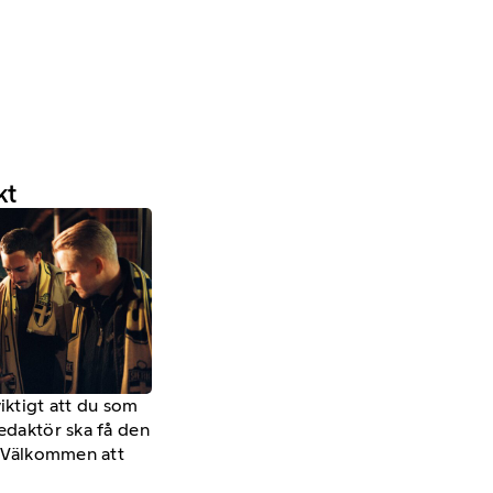
kt
viktigt att du som
redaktör ska få den
a. Välkommen att