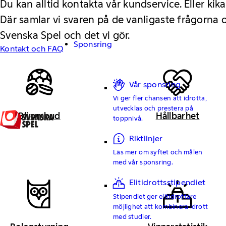
Du kan alltid kontakta vår kundservice. Eller kika
Där samlar vi svaren på de vanligaste frågorna
Svenska Spel och det vi gör.
Sponsring
Kontakt och FAQ
Vår sponsring
Vi ger fler chansen att idrotta,
utvecklas och prestera på
Bli ombud
Hållbarhet
toppnivå.
Riktlinjer
Läs mer om syftet och målen
med vår sponsring.
Elitidrottsstipendiet
Stipendiet ger elitidrottare
möjlighet att kombinera idrott
med studier.