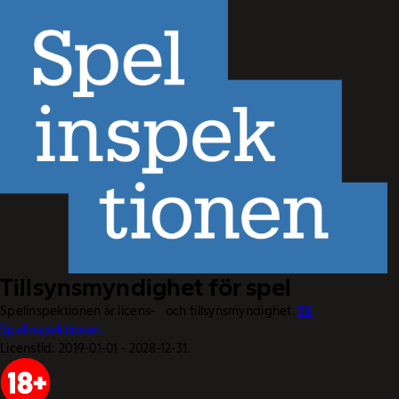
Tillsynsmyndighet för spel
Spelinspektionen är licens- och tillsynsmyndighet.
Till
Spelinspektionen.
Licenstid: 2019-01-01 - 2028-12-31.