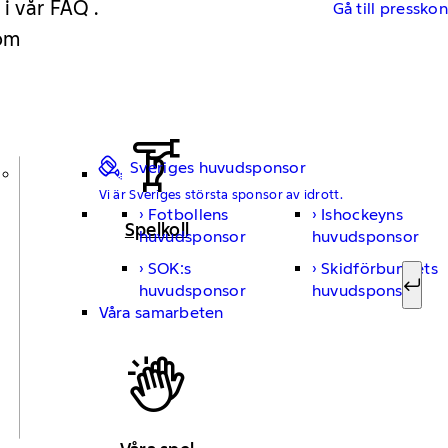
 i vår FAQ .
Gå till pressko
 om
Sveriges huvudsponsor
Vi är Sveriges största sponsor av idrott.
Fotbollens
Ishockeyns
Sök ef
Spelkoll
huvudsponsor
huvudsponsor
SOK:s
Skidförbundets
huvudsponsor
huvudsponsor
Sök
Våra samarbeten