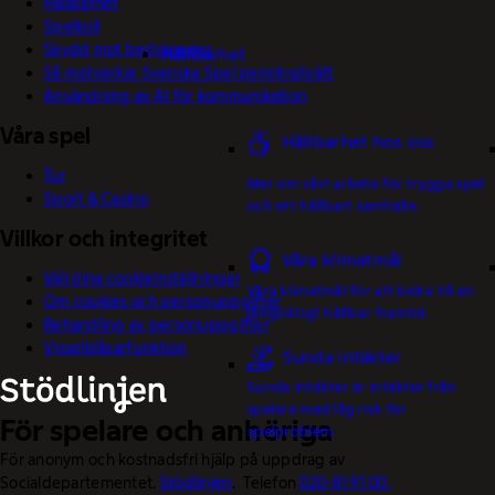
Hållbarhet
Spelkoll
Skydd mot bedrägerier
Hållbarhet
Så motverkar Svenska Spel penningtvätt
Användning av AI för kommunikation
Våra spel
Hållbarhet hos oss
Tur
Mer om vårt arbete för trygga spel
Sport & Casino
och ett hållbart samhälle.
Villkor och integritet
Våra klimatmål
Välj dina cookieinställningar
Våra klimatmål för att bidra till en
Om cookies och personuppgifter
långsiktigt hållbar framtid.
Behandling av personuppgifter
Visselblåsarfunktion
Sunda intäkter
Sunda intäkter är intäkter från
spelare med låg risk för
För spelare och anhöriga
spelproblem.
För anonym och kostnadsfri hjälp på uppdrag av
Socialdepartementet.
Stödlinjen
. Telefon
020-81 91 00.