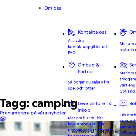
Hoppa till innehåll
Om oss
Kontakta oss
Om
Alla våra
Mer om o
kontaktuppgifter och
historia 
FAQ.
Ombud &
Sa
Partner
Mer om 
tryggar
Så börjar du sälja våra
vårt en
spel och lotter.
Gotland.
Tagg: camping
Leverantörer &
Bo
inköp
Prenumerera på våra nyheter
Läs om hu
Mer om hur du blir
av styrd
leverantör, aktuella
känna st
upphandlingar och vår
Lottovinst
Nyheter Tur
koncern
leverantörskod.