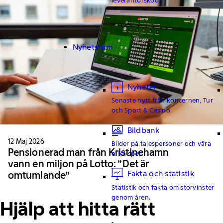
Nyhetsrum
Nyheter
Senaste nytt från koncernen, Tur
och Sport & Casino.
Bildbank
12 Maj 2026
Bilder på talespersoner och våra
Pensionerad man från Kristinehamn
olika spel.
vann en miljon på Lotto: ”Det är
Fakta och statistik
omtumlande”
Statistik och fakta om storvinster
genom åren.
Hjälp att hitta rätt