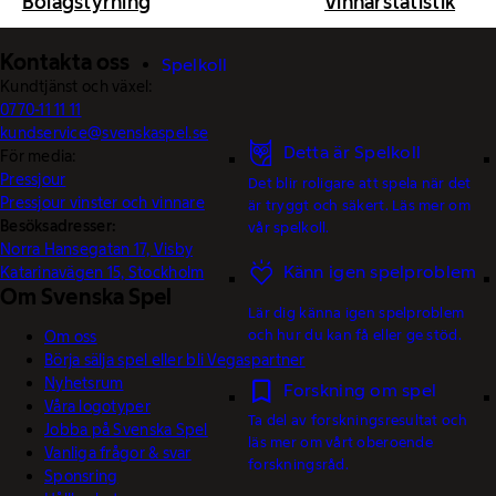
Bolagstyrning
Vinnarstatistik
Kontakta oss
Spelkoll
Kundtjänst och växel:
0770-11 11 11
kundservice@svenskaspel.se
Detta är Spelkoll
För media:
Pressjour
Det blir roligare att spela när det
Pressjour vinster och vinnare
är tryggt och säkert. Läs mer om
Besöksadresser:
vår spelkoll.
Norra Hansegatan 17, Visby
Känn igen spelproblem
Katarinavägen 15, Stockholm
Om Svenska Spel
Lär dig känna igen spelproblem
och hur du kan få eller ge stöd.
Om oss
Börja sälja spel eller bli Vegaspartner
Nyhetsrum
Forskning om spel
Våra logotyper
Ta del av forskningsresultat och
Jobba på Svenska Spel
läs mer om vårt oberoende
Vanliga frågor & svar
forskningsråd.
Sponsring