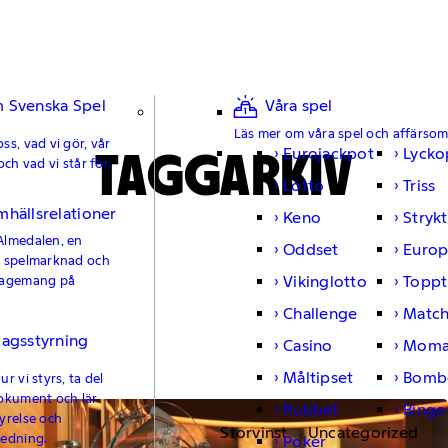
 Svenska Spel
Våra spel
Läs mer om våra spel och affärso
ss, vad vi gör, vår
TAGGARKIV
Eurojackpot
Lycko
och vad vi står för.
Lotto
Triss
mhällsrelationer
Keno
Strykt
Almedalen, en
Oddset
Europ
e spelmarknad och
Vikinglotto
Toppt
gagemang på
Challenge
Matc
lagsstyrning
Casino
Moma
Måltipset
Bomb
r vi styrs, ta del
okument och lär
Rubbet
Bingo
yrelse och
Storvinst
Uncategorized
ledning.
Poker