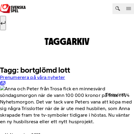
Hoppa till innehåll
Sök efter:
Sök
TAGGARKIV
Tagg: bortglömd lott
Prenumerera på våra nyheter
Trissvinst