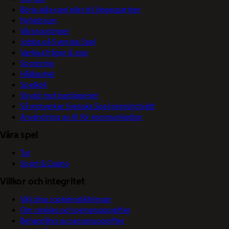
Börja sälja spel eller bli Vegaspartner
Nyhetsrum
Våra logotyper
Jobba på Svenska Spel
Vanliga frågor & svar
Sponsring
Hållbarhet
Spelkoll
Skydd mot bedrägerier
Så motverkar Svenska Spel penningtvätt
Användning av AI för kommunikation
Våra spel
Tur
Sport & Casino
Villkor och integritet
Välj dina cookieinställningar
Om cookies och personuppgifter
Behandling av personuppgifter