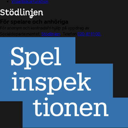
Visselblåsarfunktion
För spelare och anhöriga
För anonym och kostnadsfri hjälp på uppdrag av
Socialdepartementet.
Stödlinjen
. Telefon
020-81 91 00.