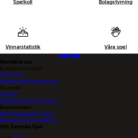
Spelkoll
Bolagstyrning
Vinnarstatistik
Våra spel
Kontakta oss
Kundtjänst och växel:
0770-11 11 11
kundservice@svenskaspel.se
För media:
Pressjour
Pressjour vinster och vinnare
Besöksadresser:
Norra Hansegatan 17, Visby
Katarinavägen 15, Stockholm
Om Svenska Spel
Om oss