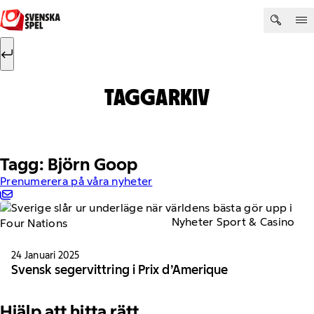
Hoppa till innehåll
Sök efter:
Sök
TAGGARKIV
Tagg: Björn Goop
Prenumerera på våra nyheter
Nyheter Sport & Casino
24 Januari 2025
Svensk segervittring i Prix d’Amerique
Hjälp att hitta rätt