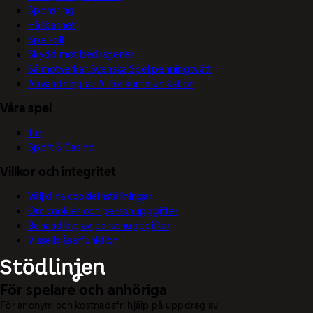
Sponsring
Hållbarhet
Spelkoll
Skydd mot bedrägerier
Så motverkar Svenska Spel penningtvätt
Användning av AI för kommunikation
Våra spel
Tur
Sport & Casino
Villkor och integritet
Välj dina cookieinställningar
Om cookies och personuppgifter
Behandling av personuppgifter
Visselblåsarfunktion
För spelare och anhöriga
För anonym och kostnadsfri hjälp på uppdrag av