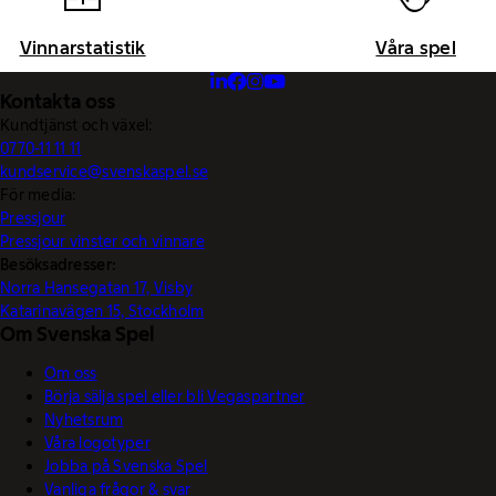
Vinnarstatistik
Våra spel
Kontakta oss
Kundtjänst och växel:
0770-11 11 11
kundservice@svenskaspel.se
För media:
Pressjour
Pressjour vinster och vinnare
Besöksadresser:
Norra Hansegatan 17, Visby
Katarinavägen 15, Stockholm
Om Svenska Spel
Om oss
Börja sälja spel eller bli Vegaspartner
Nyhetsrum
Våra logotyper
Jobba på Svenska Spel
Vanliga frågor & svar