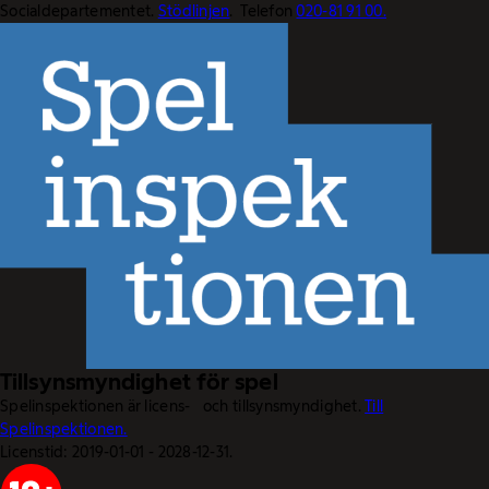
Socialdepartementet.
Stödlinjen
. Telefon
020-81 91 00.
Tillsynsmyndighet för spel
Spelinspektionen är licens- och tillsynsmyndighet.
Till
Spelinspektionen.
Licenstid: 2019-01-01 - 2028-12-31.