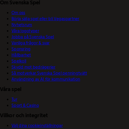
Om Svenska Spel
Om oss
Börja sälja spel eller bli Vegaspartner
Nyhetsrum
Våra logotyper
Jobba på Svenska Spel
Vanliga frågor & svar
Sponsring
Hållbarhet
Spelkoll
Skydd mot bedrägerier
Så motverkar Svenska Spel penningtvätt
Användning av AI för kommunikation
Våra spel
Tur
Sport & Casino
Villkor och integritet
Välj dina cookieinställningar