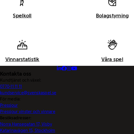
Spelkoll
Bolagstyrning
Vinnarstatistik
Våra spel
Kontakta oss
Kundtjänst och växel:
0770-11 11 11
kundservice@svenskaspel.se
För media:
Pressjour
Pressjour vinster och vinnare
Besöksadresser:
Norra Hansegatan 17, Visby
Katarinavägen 15, Stockholm