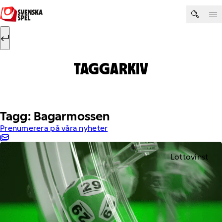
Hoppa till innehåll
Sök efter:
Sök
TAGGARKIV
Tagg: Bagarmossen
Prenumerera på våra nyheter
Lottovinst