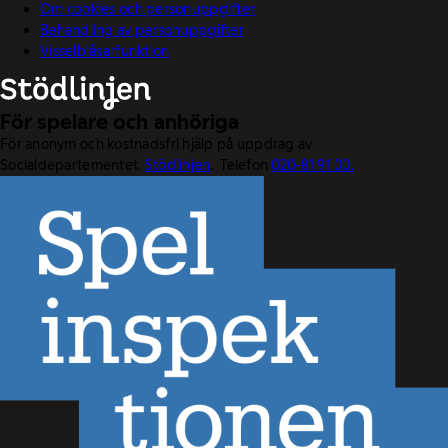
Om cookies och personuppgifter
Behandling av personuppgifter
Visselblåsarfunktion
För spelare och anhöriga
För anonym och kostnadsfri hjälp på uppdrag av
Socialdepartementet.
Stödlinjen
. Telefon
020-81 91 00.