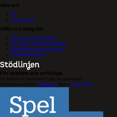
Våra spel
Tur
Sport & Casino
Villkor och integritet
Välj dina cookieinställningar
Om cookies och personuppgifter
Behandling av personuppgifter
Visselblåsarfunktion
För spelare och anhöriga
För anonym och kostnadsfri hjälp på uppdrag av
Socialdepartementet.
Stödlinjen
. Telefon
020-81 91 00.