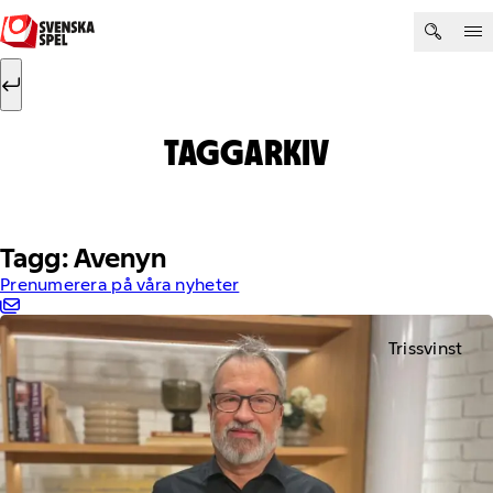
Hoppa till innehåll
Sök efter:
Sök
TAGGARKIV
Tagg: Avenyn
Prenumerera på våra nyheter
Trissvinst