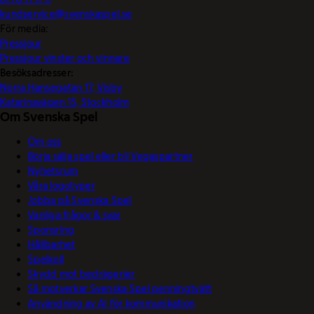
kundservice@svenskaspel.se
För media:
Pressjour
Pressjour vinster och vinnare
Besöksadresser:
Norra Hansegatan 17, Visby
Katarinavägen 15, Stockholm
Om Svenska Spel
Om oss
Börja sälja spel eller bli Vegaspartner
Nyhetsrum
Våra logotyper
Jobba på Svenska Spel
Vanliga frågor & svar
Sponsring
Hållbarhet
Spelkoll
Skydd mot bedrägerier
Så motverkar Svenska Spel penningtvätt
Användning av AI för kommunikation